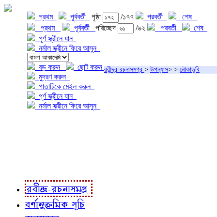
প্রথম
পূর্ববর্তী
পৃষ্ঠা
/১৭৭
পরবর্তী
শেষ
প্রথম
পূর্ববর্তী
পরিচ্ছেদ
/৬২
পরবর্তী
শেষ
পূর্ণ স্ক্রীনে যান
নর্মাল স্ক্রীনে ফিরে আসুন
বড় করুন
ছোট করুন
রবীন্দ্র-রচনাসমগ্র
>
উপন্যাস
>
>
নৌকাডুবি
মুদ্রণ করুন
পাতাটিকে মেইল করুন
পূর্ণ স্ক্রীনে যান
নর্মাল স্ক্রীনে ফিরে আসুন
প্রকল্প সম্বন্ধে
প্রকল্প রূপায়ণে
রবীন্দ্র-রচনাবলী
রবীন্দ্র-রচনাসমগ্র
বর্ণানুক্রমিক সূচি