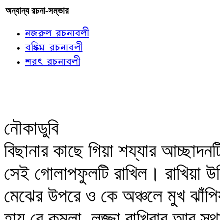
অন্যান্য রচনা-সম্ভার
নজরুল রচনাবলী
বঙ্কিম রচনাবলী
শরৎ রচনাবলী
নৌকাডুবি
বিছানার কাছে গিয়া শয্যার আচ্ছাদন
সেই গোলাপফুলটি রাখিল। রাখিয়া উ
মেঝের উপরে ও কে অঞ্চলে মুখ ঝাঁপি
হায় রে কমলা, লজ্জা রাখিবার আর স্