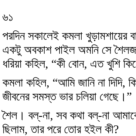
৬১
পরদিন সকালেই কমলা খুড়ামশায়ের বা
একটু অবকাশ পাইল অমনি সে শৈলজা
ধরিয়া কহিল, “কী বোন, এত খুশি কি
কমলা কহিল, “আমি জানি না দিদি, 
জীবনের সমস্ত ভার চলিয়া গেছে।”
শৈল। বল্‌-না, সব কথা বল্‌-না আমা
ছিলাম, তার পরে তোর হইল কী?