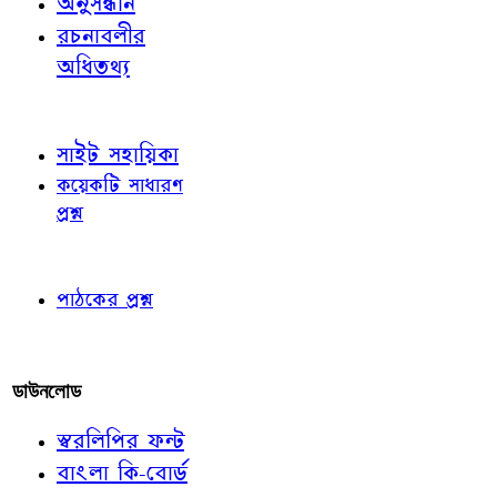
অনুসন্ধান
রচনাবলীর
অধিতথ্য
জ্ঞাতব্য বিষয়
সাইট সহায়িকা
কয়েকটি সাধারণ
প্রশ্ন
পাঠকের চোখে
পাঠকের প্রশ্ন
আমাদের লিখুন
ডাউনলোড
স্বরলিপির ফন্ট
বাংলা কি-বোর্ড