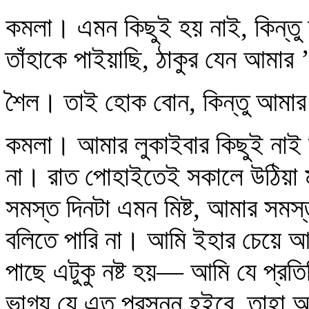
কমলা। এমন কিছুই হয় নাই, কিন্ত
তাঁহাকে পাইয়াছি, ঠাকুর যেন আমা
শৈল। তাই হোক বোন, কিন্তু আমার
কমলা। আমার লুকাইবার কিছুই নাই দি
না। রাত পোহাইতেই সকালে উঠিয়া
সমস্ত দিনটা এমন মিষ্ট, আমার সম
বলিতে পারি না। আমি ইহার চেয়ে 
পাছে এটুকু নষ্ট হয়— আমি যে প্রত
ভাগ্য যে এত প্রসন্ন হইবে, তাহা 