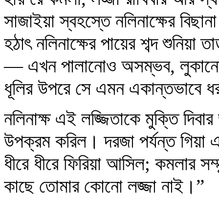
সাজাইয়া স্বহস্তে নলিনাক্ষের বিছ
হঠাৎ নলিনাক্ষের পায়ের শব্দ শুনিয়া 
— এখন পালানোও অসম্ভব, লুকানো
ধূলির উপরে সে এমন একান্তভাবে ধ
নলিনাক্ষ এই লজ্জিতাকে মুক্তি দিবা
উপক্রম করিল। দরজা পর্যন্ত গিয়া এ
ধীরে ধীরে ফিরিয়া আসিল; কমলার সম্
কাছে তোমার কোনো লজ্জা নাই।”