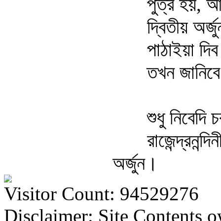
পুত্র হয়, আ
দ্বিতীয় অর্
পাঠাইয়া দি
তখন জানিবে
শুধু নিবেদি 
রাজেন্দ্রনন্দি
অর্জুন।
Visitor Count: 94529276
Disclaimer: Site Contents 