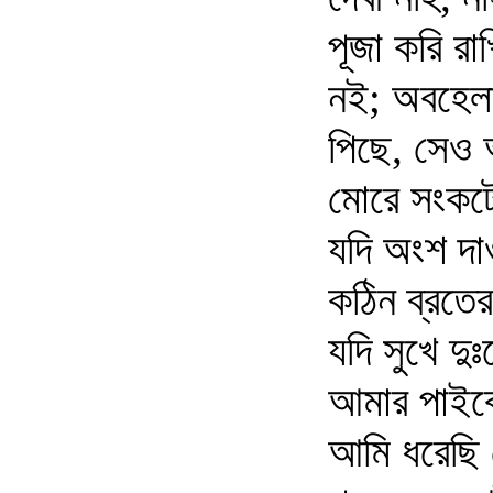
পূজা করি রা
নই; অবহেলা 
পিছে, সেও আ
মোরে সংকটের
যদি অংশ দা
কঠিন ব্রতে
যদি সুখে দু
আমার পাইবে
আমি ধরেছি 