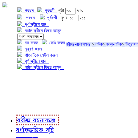
প্রথম
পূর্ববর্তী
পৃষ্ঠা
/৩৯
প্রথম
পূর্ববর্তী
দৃশ্য
/১১
পূর্ণ স্ক্রীনে যান
নর্মাল স্ক্রীনে ফিরে আসুন
বড় করুন
ছোট করুন
রবীন্দ্র-রচনাসমগ্র
>
নাটক
>
কাব্য-নাটক
>
চিত্রাঙ্গদ
মুদ্রণ করুন
পাতাটিকে মেইল করুন
পূর্ণ স্ক্রীনে যান
নর্মাল স্ক্রীনে ফিরে আসুন
প্রকল্প সম্বন্ধে
প্রকল্প রূপায়ণে
রবীন্দ্র-রচনাবলী
রবীন্দ্র-রচনাসমগ্র
বর্ণানুক্রমিক সূচি