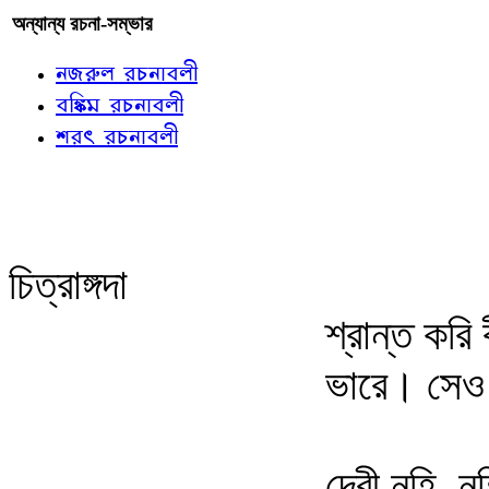
অন্যান্য রচনা-সম্ভার
নজরুল রচনাবলী
বঙ্কিম রচনাবলী
শরৎ রচনাবলী
চিত্রাঙ্গদা
শ্রান্ত করি
ভারে। সেও
দেবী নহি, ন