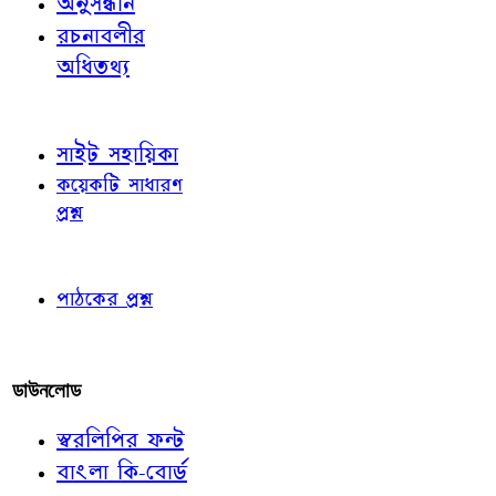
অনুসন্ধান
রচনাবলীর
অধিতথ্য
জ্ঞাতব্য বিষয়
সাইট সহায়িকা
কয়েকটি সাধারণ
প্রশ্ন
পাঠকের চোখে
পাঠকের প্রশ্ন
আমাদের লিখুন
ডাউনলোড
স্বরলিপির ফন্ট
বাংলা কি-বোর্ড