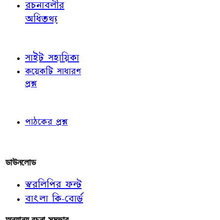
রচনাবলীর
অধিতথ্য
জ্ঞাতব্য বিষয়
সাইট সহায়িকা
কয়েকটি সাধারণ
প্রশ্ন
পাঠকের চোখে
পাঠকের প্রশ্ন
আমাদের লিখুন
ডাউনলোড
স্বরলিপির ফন্ট
বাংলা কি-বোর্ড
অন্যান্য রচনা-সম্ভার