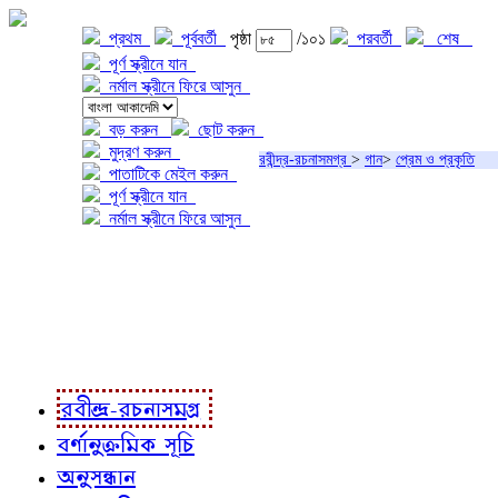
প্রথম
পূর্ববর্তী
পৃষ্ঠা
/১০১
পরবর্তী
শেষ
পূর্ণ স্ক্রীনে যান
নর্মাল স্ক্রীনে ফিরে আসুন
বড় করুন
ছোট করুন
মুদ্রণ করুন
রবীন্দ্র-রচনাসমগ্র
>
গান
>
প্রেম ও প্রকৃতি
পাতাটিকে মেইল করুন
পূর্ণ স্ক্রীনে যান
নর্মাল স্ক্রীনে ফিরে আসুন
প্রকল্প সম্বন্ধে
প্রকল্প রূপায়ণে
রবীন্দ্র-রচনাবলী
রবীন্দ্র-রচনাসমগ্র
বর্ণানুক্রমিক সূচি
অনুসন্ধান