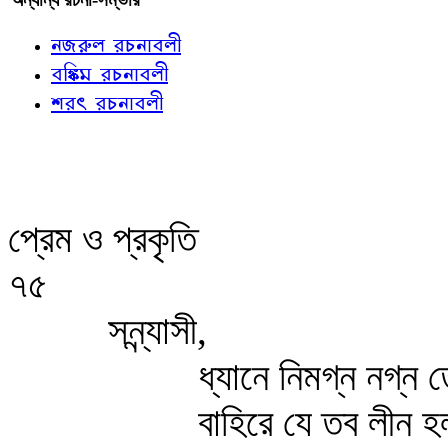
নজরুল রচনাবলী
বঙ্কিম রচনাবলী
শরৎ রচনাবলী
প্রেম ও প্রকৃতি
৭৫
সন্ন্যাসী,
ধ্যানে নিমগ্ন নগ্ন 
বাহিরে যে তব লীন হ