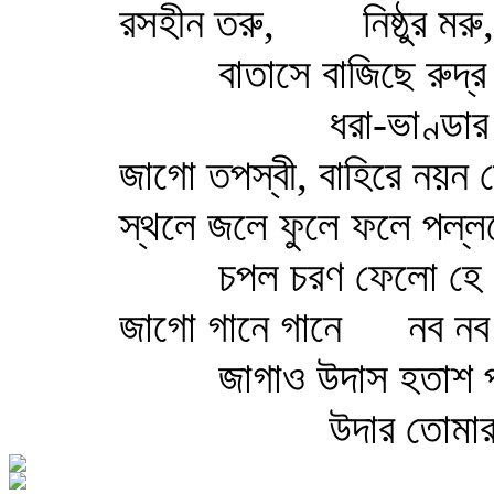
রসহীন তরু,
নিষ্ঠুর মরু,
বাতাসে বাজিছে রুদ্র
ধরা-ভাণ্ডার
জাগো তপস্বী, বাহিরে নয়ন
স্থলে জলে ফুলে ফলে পল্ল
চপল চরণ ফেলো হে
জাগো গানে গানে
নব নব
জাগাও উদাস হতাশ 
উদার তোমার