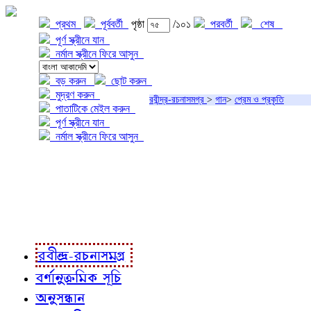
প্রথম
পূর্ববর্তী
পৃষ্ঠা
/১০১
পরবর্তী
শেষ
পূর্ণ স্ক্রীনে যান
নর্মাল স্ক্রীনে ফিরে আসুন
বড় করুন
ছোট করুন
মুদ্রণ করুন
রবীন্দ্র-রচনাসমগ্র
>
গান
>
প্রেম ও প্রকৃতি
পাতাটিকে মেইল করুন
পূর্ণ স্ক্রীনে যান
নর্মাল স্ক্রীনে ফিরে আসুন
প্রকল্প সম্বন্ধে
প্রকল্প রূপায়ণে
রবীন্দ্র-রচনাবলী
রবীন্দ্র-রচনাসমগ্র
বর্ণানুক্রমিক সূচি
অনুসন্ধান