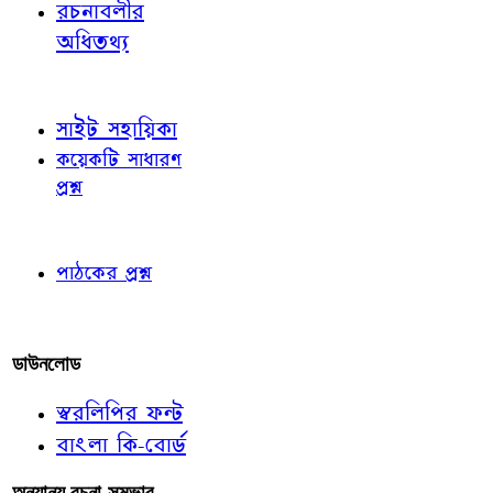
রচনাবলীর
অধিতথ্য
জ্ঞাতব্য বিষয়
সাইট সহায়িকা
কয়েকটি সাধারণ
প্রশ্ন
পাঠকের চোখে
পাঠকের প্রশ্ন
আমাদের লিখুন
ডাউনলোড
স্বরলিপির ফন্ট
বাংলা কি-বোর্ড
অন্যান্য রচনা-সম্ভার