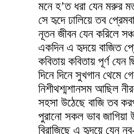
মনে হ’ত ধরা যেন মরুর ম
সে হৃদে ঢালিয়ে তব প্রেমবা
নূতন জীবন যেন করিলে সঞ্
একদিন এ হৃদয়ে বাজিত প্র
কবিতায় কবিতায় পূর্ণ যেন 
দিনে দিনে সুখগান থেমে গে
নিশীথশ্মশানসম আছিল নীর
সহসা উঠেছে বাজি তব কর
পুরানো সকল ভাব জাগিয়া 
বিরাজিছে এ হৃদয়ে যেন নব