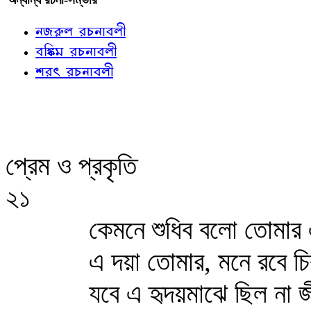
নজরুল রচনাবলী
বঙ্কিম রচনাবলী
শরৎ রচনাবলী
প্রেম ও প্রকৃতি
২১
কেমনে শুধিব বলো তোমা
এ দয়া তোমার, মনে রবে চ
যবে এ হৃদয়মাঝে ছিল না জ