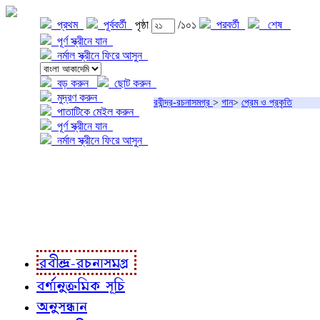
প্রথম
পূর্ববর্তী
পৃষ্ঠা
/১০১
পরবর্তী
শেষ
পূর্ণ স্ক্রীনে যান
নর্মাল স্ক্রীনে ফিরে আসুন
বড় করুন
ছোট করুন
মুদ্রণ করুন
রবীন্দ্র-রচনাসমগ্র
>
গান
>
প্রেম ও প্রকৃতি
পাতাটিকে মেইল করুন
পূর্ণ স্ক্রীনে যান
নর্মাল স্ক্রীনে ফিরে আসুন
প্রকল্প সম্বন্ধে
প্রকল্প রূপায়ণে
রবীন্দ্র-রচনাবলী
রবীন্দ্র-রচনাসমগ্র
বর্ণানুক্রমিক সূচি
অনুসন্ধান