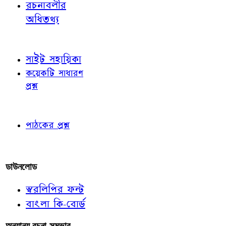
রচনাবলীর
অধিতথ্য
জ্ঞাতব্য বিষয়
সাইট সহায়িকা
কয়েকটি সাধারণ
প্রশ্ন
পাঠকের চোখে
পাঠকের প্রশ্ন
আমাদের লিখুন
ডাউনলোড
স্বরলিপির ফন্ট
বাংলা কি-বোর্ড
অন্যান্য রচনা-সম্ভার