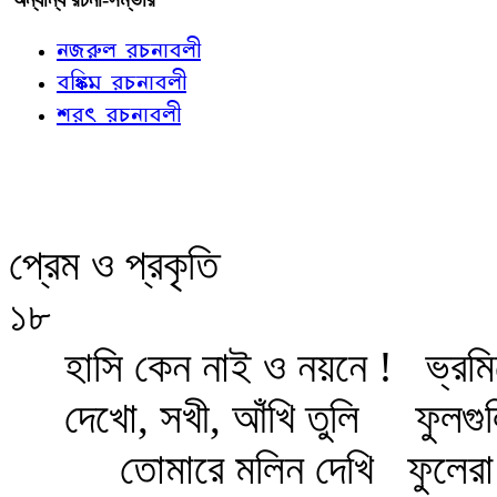
নজরুল রচনাবলী
বঙ্কিম রচনাবলী
শরৎ রচনাবলী
প্রেম ও প্রকৃতি
১৮
হাসি কেন নাই ও নয়নে !
ভ্রম
দেখো, সখী, আঁখি তুলি
ফুলগু
তোমারে মলিন দেখি
ফুলেরা