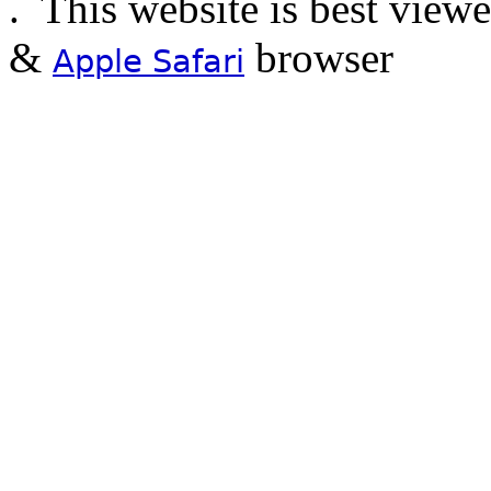
.
This website is best view
&
browser
Apple Safari