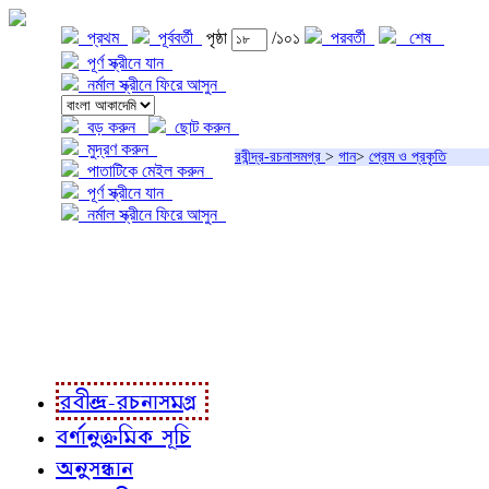
প্রথম
পূর্ববর্তী
পৃষ্ঠা
/১০১
পরবর্তী
শেষ
পূর্ণ স্ক্রীনে যান
নর্মাল স্ক্রীনে ফিরে আসুন
বড় করুন
ছোট করুন
মুদ্রণ করুন
রবীন্দ্র-রচনাসমগ্র
>
গান
>
প্রেম ও প্রকৃতি
পাতাটিকে মেইল করুন
পূর্ণ স্ক্রীনে যান
নর্মাল স্ক্রীনে ফিরে আসুন
প্রকল্প সম্বন্ধে
প্রকল্প রূপায়ণে
রবীন্দ্র-রচনাবলী
রবীন্দ্র-রচনাসমগ্র
বর্ণানুক্রমিক সূচি
অনুসন্ধান