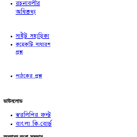
রচনাবলীর
অধিতথ্য
জ্ঞাতব্য বিষয়
সাইট সহায়িকা
কয়েকটি সাধারণ
প্রশ্ন
পাঠকের চোখে
পাঠকের প্রশ্ন
আমাদের লিখুন
ডাউনলোড
স্বরলিপির ফন্ট
বাংলা কি-বোর্ড
অন্যান্য রচনা-সম্ভার