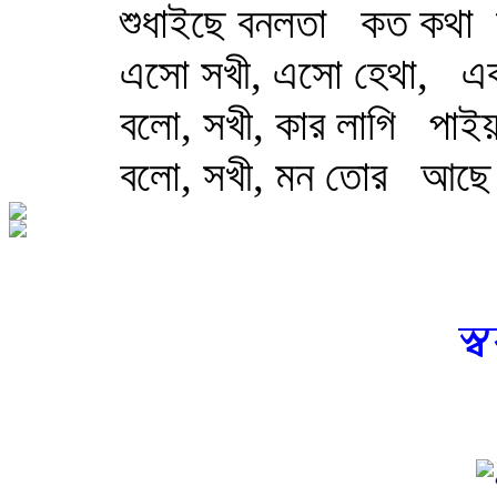
শুধাইছে বনলতা
কত কথা
এসো সখী, এসো হেথা,
এক
বলো, সখী, কার লাগি
পাইয়
বলো, সখী, মন তোর
আছে
স্