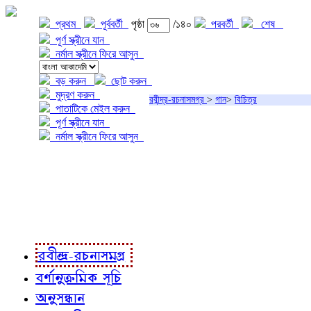
প্রথম
পূর্ববর্তী
পৃষ্ঠা
/১৪০
পরবর্তী
শেষ
পূর্ণ স্ক্রীনে যান
নর্মাল স্ক্রীনে ফিরে আসুন
বড় করুন
ছোট করুন
মুদ্রণ করুন
রবীন্দ্র-রচনাসমগ্র
>
গান
>
বিচিত্র
পাতাটিকে মেইল করুন
পূর্ণ স্ক্রীনে যান
নর্মাল স্ক্রীনে ফিরে আসুন
প্রকল্প সম্বন্ধে
প্রকল্প রূপায়ণে
রবীন্দ্র-রচনাবলী
রবীন্দ্র-রচনাসমগ্র
বর্ণানুক্রমিক সূচি
অনুসন্ধান