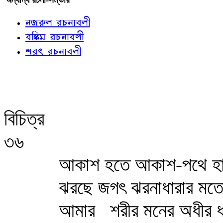
নজরুল রচনাবলী
বঙ্কিম রচনাবলী
শরৎ রচনাবলী
বিচিত্র
৩৬
আকাশ হতে আকাশ-পথে হা
ঝরছে জগৎ ঝরনাধারার ম
আমার
শরীর মনের অধীর ধ