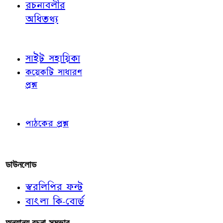
রচনাবলীর
অধিতথ্য
জ্ঞাতব্য বিষয়
সাইট সহায়িকা
কয়েকটি সাধারণ
প্রশ্ন
পাঠকের চোখে
পাঠকের প্রশ্ন
আমাদের লিখুন
ডাউনলোড
স্বরলিপির ফন্ট
বাংলা কি-বোর্ড
অন্যান্য রচনা-সম্ভার