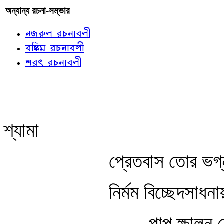
অন্যান্য রচনা-সম্ভার
নজরুল রচনাবলী
বঙ্কিম রচনাবলী
শরৎ রচনাবলী
শ্যামা
প্রেতবাস তোর ভগ্ন
নির্মম বিচ্ছেদসাধনা
পাপ ক্ষালন