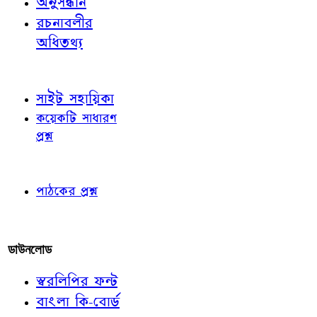
অনুসন্ধান
রচনাবলীর
অধিতথ্য
জ্ঞাতব্য বিষয়
সাইট সহায়িকা
কয়েকটি সাধারণ
প্রশ্ন
পাঠকের চোখে
পাঠকের প্রশ্ন
আমাদের লিখুন
ডাউনলোড
স্বরলিপির ফন্ট
বাংলা কি-বোর্ড