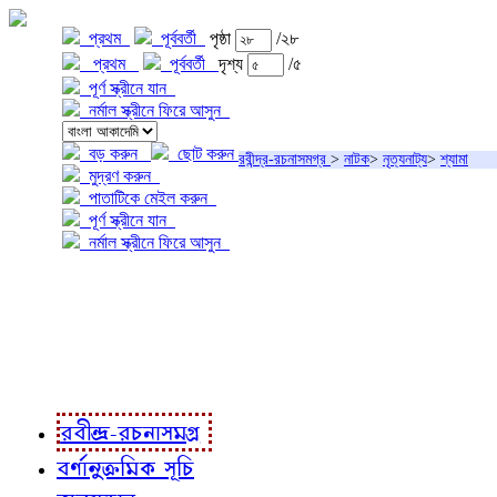
প্রথম
পূর্ববর্তী
পৃষ্ঠা
/২৮
প্রথম
পূর্ববর্তী
দৃশ্য
/৫
পূর্ণ স্ক্রীনে যান
নর্মাল স্ক্রীনে ফিরে আসুন
বড় করুন
ছোট করুন
রবীন্দ্র-রচনাসমগ্র
>
নাটক
>
নৃত্যনাট্য
>
শ্যামা
মুদ্রণ করুন
পাতাটিকে মেইল করুন
পূর্ণ স্ক্রীনে যান
নর্মাল স্ক্রীনে ফিরে আসুন
প্রকল্প সম্বন্ধে
প্রকল্প রূপায়ণে
রবীন্দ্র-রচনাবলী
রবীন্দ্র-রচনাসমগ্র
বর্ণানুক্রমিক সূচি