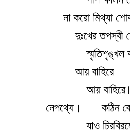
না করো মিথ্যা শো
দুঃখের তপস্বী র
স্মৃতিশৃঙ্খল
আয় বাহিরে
আয় বাহিরে
নেপথ্যে।
কঠিন বে
যাও চিরবিরহ