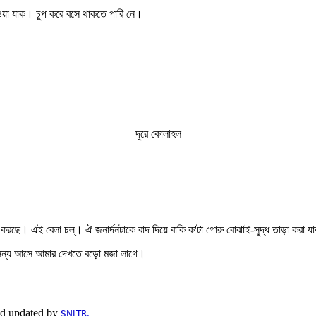
য়া যাক। চুপ করে বসে থাকতে পারি নে।
দূরে কোলাহল
রছে। এই বেলা চল্‌। ঐ জনার্দনটাকে বাদ দিয়ে বাকি ক'টা গোরু বোঝাই-সুদ্ধ তাড়া করা 
 সৈন্য আসে আমার দেখতে বড়ো মজা লাগে।
nd updated by
SNLTR.