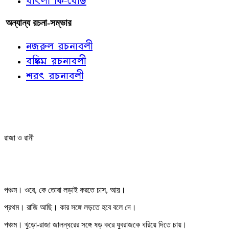
বাংলা কি-বোর্ড
অন্যান্য রচনা-সম্ভার
নজরুল রচনাবলী
বঙ্কিম রচনাবলী
শরৎ রচনাবলী
রাজা ও রানী
পঞ্চম। ওরে, কে তোরা লড়াই করতে চাস, আয়।
প্রথম। রাজি আছি। কার সঙ্গে লড়তে হবে বলে দে।
পঞ্চম। খুড়ো-রাজা জালন্ধরের সঙ্গে ষড় করে যুবরাজকে ধরিয়ে দিতে চায়।