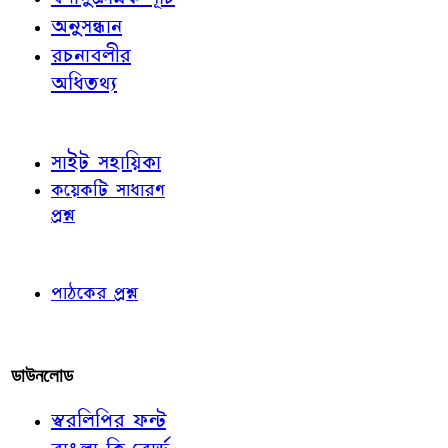
অনুসন্ধান
রচনাবলীর
অধিতথ্য
জ্ঞাতব্য বিষয়
সাইট সহায়িকা
কয়েকটি সাধারণ
প্রশ্ন
পাঠকের চোখে
পাঠকের প্রশ্ন
আমাদের লিখুন
ডাউনলোড
স্বরলিপির ফন্ট