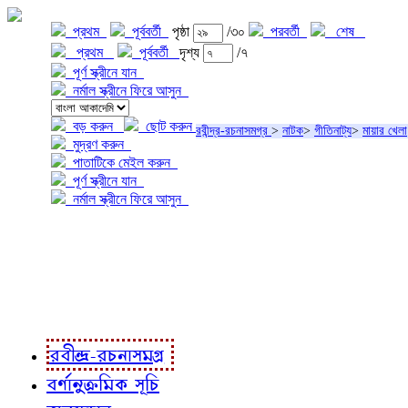
প্রথম
পূর্ববর্তী
পৃষ্ঠা
/৩০
পরবর্তী
শেষ
প্রথম
পূর্ববর্তী
দৃশ্য
/৭
পূর্ণ স্ক্রীনে যান
নর্মাল স্ক্রীনে ফিরে আসুন
বড় করুন
ছোট করুন
রবীন্দ্র-রচনাসমগ্র
>
নাটক
>
গীতিনাট্য
>
মায়ার খেলা
মুদ্রণ করুন
পাতাটিকে মেইল করুন
পূর্ণ স্ক্রীনে যান
নর্মাল স্ক্রীনে ফিরে আসুন
প্রকল্প সম্বন্ধে
প্রকল্প রূপায়ণে
রবীন্দ্র-রচনাবলী
রবীন্দ্র-রচনাসমগ্র
বর্ণানুক্রমিক সূচি