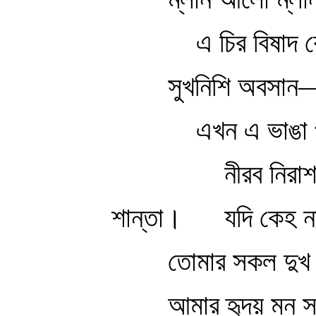
এ চির বিষাদ 
সুখনিশি অবসান—
এখন এ ভাঙা 
নীরব নিরা
শান্তা।
যদি কেহ ন
তোমার সকল দুখ
আমার হৃদয় মন স