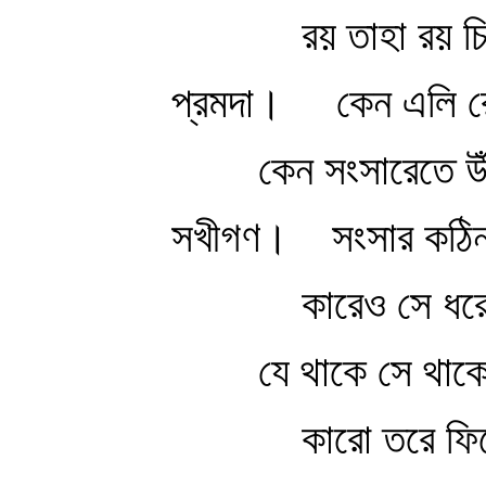
রয় তাহা রয় চ
প্রমদা।
কেন এলি রে
কেন সংসারেতে উঁ
সখীগণ।
সংসার কঠিন
কারেও সে ধর
যে থাকে সে থাক
কারো তরে ফি