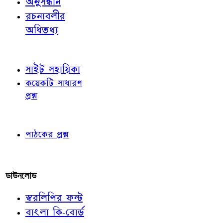
অনুসন্ধান
রচনাবলীর
অধিতথ্য
জ্ঞাতব্য বিষয়
সাইট সহায়িকা
কয়েকটি সাধারণ
প্রশ্ন
পাঠকের চোখে
পাঠকের প্রশ্ন
আমাদের লিখুন
ডাউনলোড
স্বরলিপির ফন্ট
বাংলা কি-বোর্ড