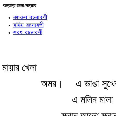
অন্যান্য রচনা-সম্ভার
নজরুল রচনাবলী
বঙ্কিম রচনাবলী
শরৎ রচনাবলী
মায়ার খেলা
অমর।
এ ভাঙা সুখে
এ মলিন মালা
ম্লান আলো ম্লা