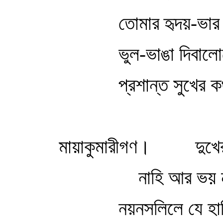
তোমার হৃদয়-ভা
ভুল-ভাঙা দিবাল
প্রশান্ত সুখের
মায়াকুমারীগণ।
দুখে
নাহি আর ভয় 
নয়নসলিলে যে হা