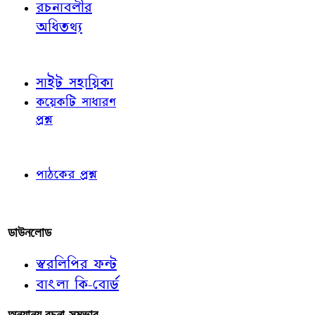
রচনাবলীর
অধিতথ্য
জ্ঞাতব্য বিষয়
সাইট সহায়িকা
কয়েকটি সাধারণ
প্রশ্ন
পাঠকের চোখে
পাঠকের প্রশ্ন
আমাদের লিখুন
ডাউনলোড
স্বরলিপির ফন্ট
বাংলা কি-বোর্ড
অন্যান্য রচনা-সম্ভার