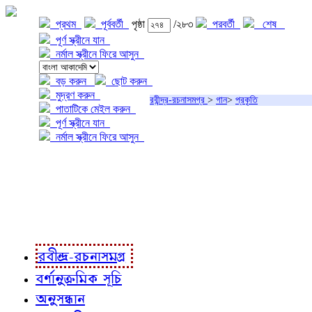
প্রথম
পূর্ববর্তী
পৃষ্ঠা
/২৮৩
পরবর্তী
শেষ
পূর্ণ স্ক্রীনে যান
নর্মাল স্ক্রীনে ফিরে আসুন
বড় করুন
ছোট করুন
মুদ্রণ করুন
রবীন্দ্র-রচনাসমগ্র
>
গান
>
প্রকৃতি
পাতাটিকে মেইল করুন
পূর্ণ স্ক্রীনে যান
নর্মাল স্ক্রীনে ফিরে আসুন
প্রকল্প সম্বন্ধে
প্রকল্প রূপায়ণে
রবীন্দ্র-রচনাবলী
রবীন্দ্র-রচনাসমগ্র
বর্ণানুক্রমিক সূচি
অনুসন্ধান