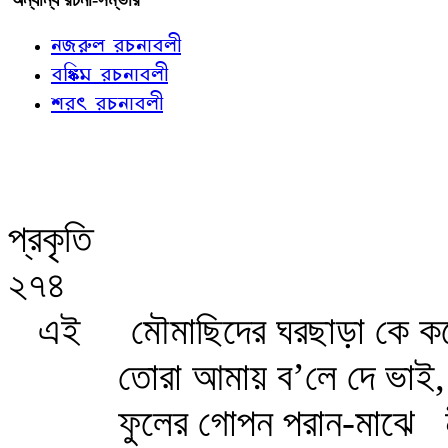
নজরুল রচনাবলী
বঙ্কিম রচনাবলী
শরৎ রচনাবলী
প্রকৃতি
২৭৪
এই
মৌমাছিদের ঘরছাড়া কে কর
তোরা আমায় ব’লে দে ভাই,
ফুলের গোপন পরান-মাঝে
ন