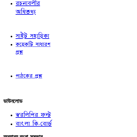
রচনাবলীর
অধিতথ্য
জ্ঞাতব্য বিষয়
সাইট সহায়িকা
কয়েকটি সাধারণ
প্রশ্ন
পাঠকের চোখে
পাঠকের প্রশ্ন
আমাদের লিখুন
ডাউনলোড
স্বরলিপির ফন্ট
বাংলা কি-বোর্ড
অন্যান্য রচনা-সম্ভার