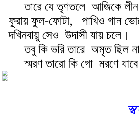
তারে যে তৃণতলে
আজিকে লীন
ফুরায় ফুল-ফোটা,
পাখিও গান ভো
দখিনবায়ু সেও
উদাসী যায় চলে।
তবু কি ভরি তারে
অমৃত ছিল না
স্মরণ তারো কি গো
মরণে যাবে
স্