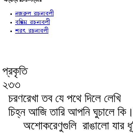
নজরুল রচনাবলী
বঙ্কিম রচনাবলী
শরৎ রচনাবলী
প্রকৃতি
২৩৩
চরণরেখা তব যে পথে দিলে লেখি
চিহ্ন আজি তারি আপনি ঘুচালে কি
অশোকরেণুগুলি
রাঙালো যার ধূ