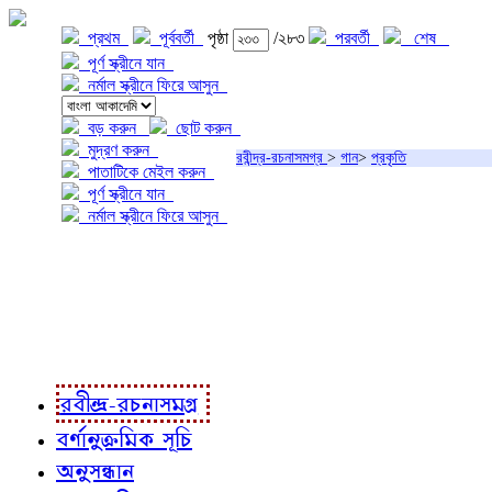
প্রথম
পূর্ববর্তী
পৃষ্ঠা
/২৮৩
পরবর্তী
শেষ
পূর্ণ স্ক্রীনে যান
নর্মাল স্ক্রীনে ফিরে আসুন
বড় করুন
ছোট করুন
মুদ্রণ করুন
রবীন্দ্র-রচনাসমগ্র
>
গান
>
প্রকৃতি
পাতাটিকে মেইল করুন
পূর্ণ স্ক্রীনে যান
নর্মাল স্ক্রীনে ফিরে আসুন
প্রকল্প সম্বন্ধে
প্রকল্প রূপায়ণে
রবীন্দ্র-রচনাবলী
রবীন্দ্র-রচনাসমগ্র
বর্ণানুক্রমিক সূচি
অনুসন্ধান