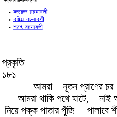
নজরুল রচনাবলী
বঙ্কিম রচনাবলী
শরৎ রচনাবলী
প্রকৃতি
১৮১
আমরা
নূতন প্রাণের চর
আমরা থাকি পথে ঘাটে,
নাই 
নিয়ে পক্ক পাতার পুঁজি
পালাবে শ