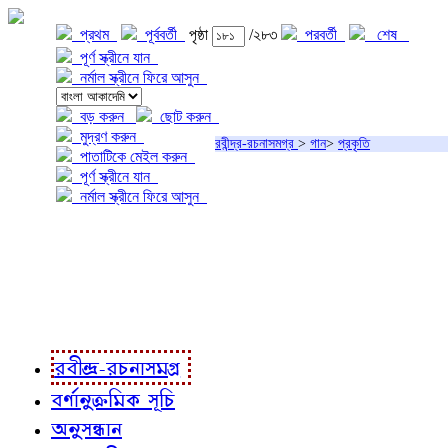
প্রথম
পূর্ববর্তী
পৃষ্ঠা
/২৮৩
পরবর্তী
শেষ
পূর্ণ স্ক্রীনে যান
নর্মাল স্ক্রীনে ফিরে আসুন
বড় করুন
ছোট করুন
মুদ্রণ করুন
রবীন্দ্র-রচনাসমগ্র
>
গান
>
প্রকৃতি
পাতাটিকে মেইল করুন
পূর্ণ স্ক্রীনে যান
নর্মাল স্ক্রীনে ফিরে আসুন
প্রকল্প সম্বন্ধে
প্রকল্প রূপায়ণে
রবীন্দ্র-রচনাবলী
রবীন্দ্র-রচনাসমগ্র
বর্ণানুক্রমিক সূচি
অনুসন্ধান