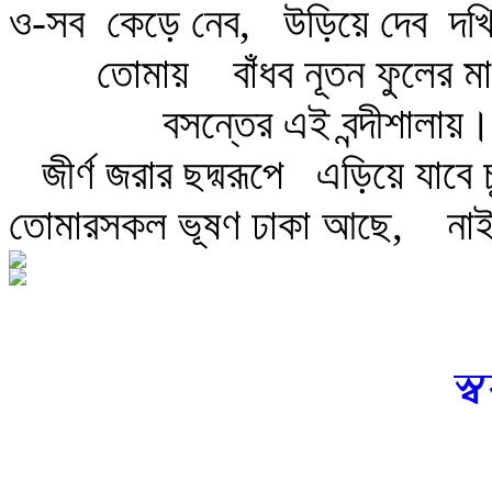
ও-সব
কেড়ে নেব,
উড়িয়ে দেব
দখি
তোমায়
বাঁধব নূতন ফুলের ম
বসন্তের এই বন্দীশালায়।
জীর্ণ জরার ছদ্মরূপে
এড়িয়ে যাবে চ
তোমারসকল ভূষণ ঢাকা আছে,
নাই
স্