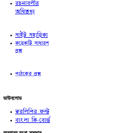
রচনাবলীর
অধিতথ্য
জ্ঞাতব্য বিষয়
সাইট সহায়িকা
কয়েকটি সাধারণ
প্রশ্ন
পাঠকের চোখে
পাঠকের প্রশ্ন
আমাদের লিখুন
ডাউনলোড
স্বরলিপির ফন্ট
বাংলা কি-বোর্ড
অন্যান্য রচনা-সম্ভার