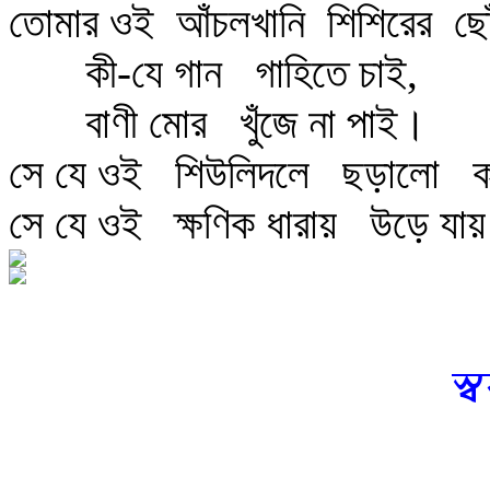
তোমার ওই
আঁচলখানি
শিশিরের
ছো
কী-যে গান
গাহিতে চাই,
বাণী মোর
খুঁজে না পাই।
সে যে ওই
শিউলিদলে
ছড়ালো
ক
সে যে ওই
ক্ষণিক ধারায়
উড়ে যায়
স্