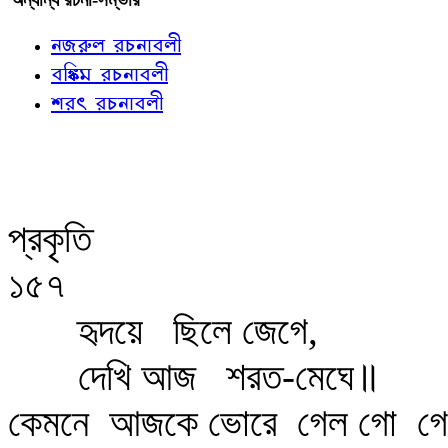
নজরুল রচনাবলী
বঙ্কিম রচনাবলী
শরৎ রচনাবলী
প্রকৃতি
১৫৭
হৃদয়ে
ছিলে জেগে,
দেখি আজ
শরত-মেঘে॥
কেমনে
আজকে ভোরে
গেল গো
গে