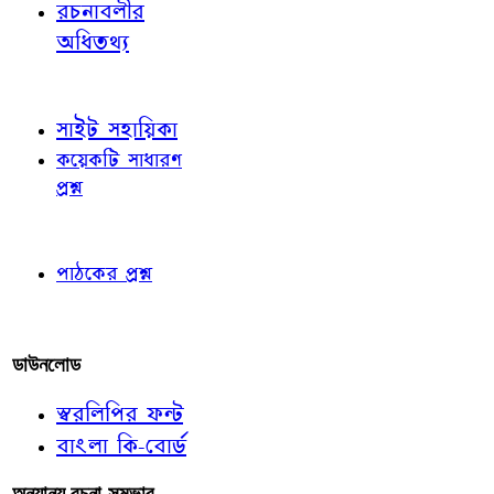
রচনাবলীর
অধিতথ্য
জ্ঞাতব্য বিষয়
সাইট সহায়িকা
কয়েকটি সাধারণ
প্রশ্ন
পাঠকের চোখে
পাঠকের প্রশ্ন
আমাদের লিখুন
ডাউনলোড
স্বরলিপির ফন্ট
বাংলা কি-বোর্ড
অন্যান্য রচনা-সম্ভার