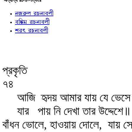
নজরুল রচনাবলী
বঙ্কিম রচনাবলী
শরৎ রচনাবলী
প্রকৃতি
৭৪
আজি
হৃদয় আমার যায় যে ভেসে
যার
পায় নি দেখা তার উদ্দেশে॥
বাঁধন ভোলে, হাওয়ায় দোলে,
যায় সে