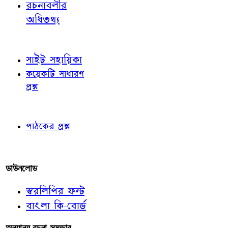
রচনাবলীর
অধিতথ্য
জ্ঞাতব্য বিষয়
সাইট সহায়িকা
কয়েকটি সাধারণ
প্রশ্ন
পাঠকের চোখে
পাঠকের প্রশ্ন
আমাদের লিখুন
ডাউনলোড
স্বরলিপির ফন্ট
বাংলা কি-বোর্ড
অন্যান্য রচনা-সম্ভার