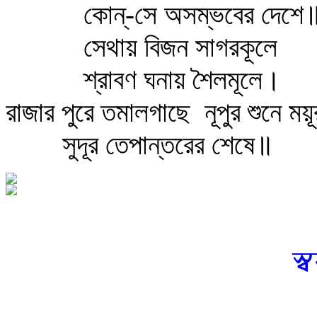
কোন্‌-সে অসম্ভবের দেশে
সেথায় বিজন সাগরকূলে
শ্রাবণ ঘনায় শৈলমূলে।
রাজার পুরে তমালগাছে
নূপুর শুনে ময়
সুদূর তেপান্তরের শেষে॥
স্