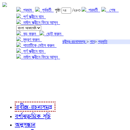
প্রথম
পূর্ববর্তী
পৃষ্ঠা
/২৮৩
পরবর্তী
শেষ
পূর্ণ স্ক্রীনে যান
নর্মাল স্ক্রীনে ফিরে আসুন
বড় করুন
ছোট করুন
মুদ্রণ করুন
রবীন্দ্র-রচনাসমগ্র
>
গান
>
প্রকৃতি
পাতাটিকে মেইল করুন
পূর্ণ স্ক্রীনে যান
নর্মাল স্ক্রীনে ফিরে আসুন
প্রকল্প সম্বন্ধে
প্রকল্প রূপায়ণে
রবীন্দ্র-রচনাবলী
রবীন্দ্র-রচনাসমগ্র
বর্ণানুক্রমিক সূচি
অনুসন্ধান