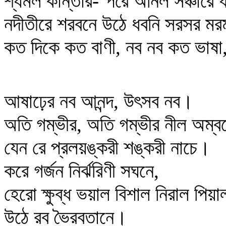
শ্যমল কান্তার-’পরে অনিল সঞ্চারে ধ
নদীতীরে শরবনে উঠে ধবনি সরসর ম
কত দিকে কত বাণী, নব নব কত ভাষ
আষাঢ়ের নব আনন্দ, উৎসব নব।
অতি গম্ভীর, অতি গম্ভীর নীল অম্বর
যেন রে প্রলয়ঙ্করী শঙ্করী নাচে।
করে গর্জন নির্ঝরিণী সঘনে,
হেরো ক্ষুব্ধ ভয়াল বিশাল নিরাল পিয়
উঠে রব ভৈরবতানে।