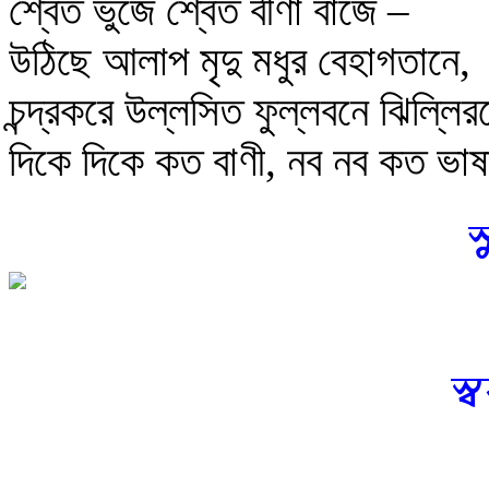
শ্বেত ভুজে শ্বেত বীণা বাজে –
উঠিছে আলাপ মৃদু মধুর বেহাগতানে,
চন্দ্রকরে উল্লসিত ফুল্লবনে ঝিল্লির
দিকে দিকে কত বাণী, নব নব কত ভা
স
স্