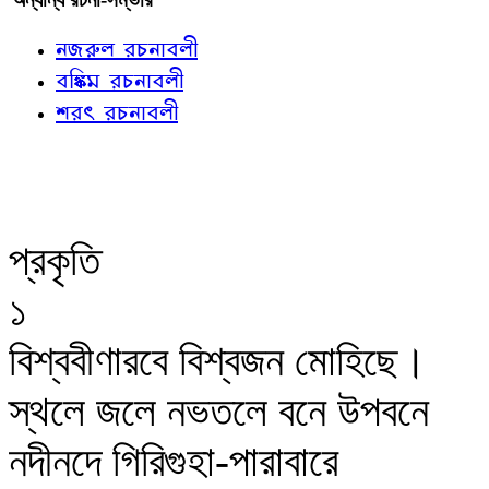
নজরুল রচনাবলী
বঙ্কিম রচনাবলী
শরৎ রচনাবলী
প্রকৃতি
১
বিশ্ববীণারবে বিশ্বজন মোহিছে।
স্থলে জলে নভতলে বনে উপবনে
নদীনদে গিরিগুহা-পারাবারে