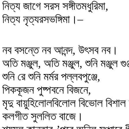
নিত্য জাগে সরস সঙ্গীতমধুরিমা,
নিত্য নৃত্যরসভঙ্গিমা।–
নব বসন্তে নব আনন্দ, উৎসব নব।
অতি মঞ্জুল, অতি মঞ্জুল, শুনি মঞ্জুল গুঞ
শুনি রে শুনি মর্মর পল্লবপুঞ্জে,
পিককূজন পুষ্পবনে বিজনে,
মৃদু বায়ুহিলোলবিলোল বিভোল বিশা
কলগীত সুললিত বাজে।