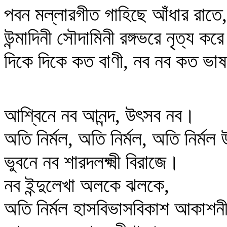
পবন মল্লারগীত গাহিছে আঁধার রাতে,
উন্মাদিনী সৌদামিনী রঙ্গভরে নৃত্য 
দিকে দিকে কত বাণী, নব নব কত ভা
আশ্বিনে নব আনন্দ, উৎসব নব।
অতি নির্মল, অতি নির্মল, অতি নির্মল 
ভুবনে নব শারদলক্ষ্মী বিরাজে।
নব ইন্দুলেখা অলকে ঝলকে,
অতি নির্মল হাসবিভাসবিকাশ আকাশনী