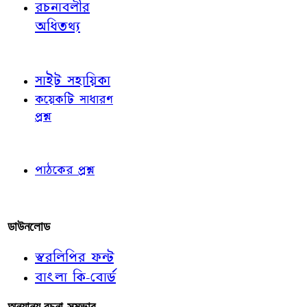
রচনাবলীর
অধিতথ্য
জ্ঞাতব্য বিষয়
সাইট সহায়িকা
কয়েকটি সাধারণ
প্রশ্ন
পাঠকের চোখে
পাঠকের প্রশ্ন
আমাদের লিখুন
ডাউনলোড
স্বরলিপির ফন্ট
বাংলা কি-বোর্ড
অন্যান্য রচনা-সম্ভার