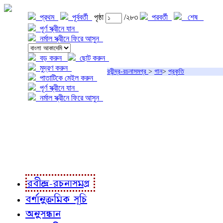
প্রথম
পূর্ববর্তী
পৃষ্ঠা
/২৮৩
পরবর্তী
শেষ
পূর্ণ স্ক্রীনে যান
নর্মাল স্ক্রীনে ফিরে আসুন
বড় করুন
ছোট করুন
মুদ্রণ করুন
রবীন্দ্র-রচনাসমগ্র
>
গান
>
প্রকৃতি
পাতাটিকে মেইল করুন
পূর্ণ স্ক্রীনে যান
নর্মাল স্ক্রীনে ফিরে আসুন
প্রকল্প সম্বন্ধে
প্রকল্প রূপায়ণে
রবীন্দ্র-রচনাবলী
রবীন্দ্র-রচনাসমগ্র
বর্ণানুক্রমিক সূচি
অনুসন্ধান