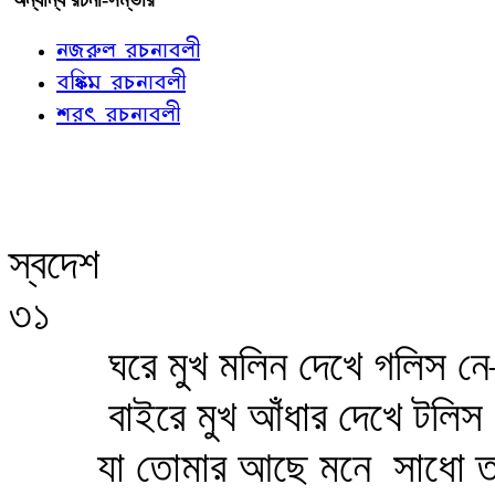
নজরুল রচনাবলী
বঙ্কিম রচনাবলী
শরৎ রচনাবলী
স্বদেশ
৩১
ঘরে মুখ মলিন দেখে গলিস ন
বাইরে মুখ আঁধার দেখে টল
যা তোমার আছে মনে
সাধো ত