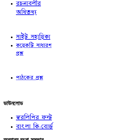
রচনাবলীর
অধিতথ্য
জ্ঞাতব্য বিষয়
সাইট সহায়িকা
কয়েকটি সাধারণ
প্রশ্ন
পাঠকের চোখে
পাঠকের প্রশ্ন
আমাদের লিখুন
ডাউনলোড
স্বরলিপির ফন্ট
বাংলা কি-বোর্ড
অন্যান্য রচনা-সম্ভার