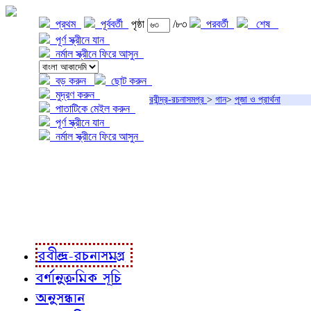
প্রথম
পূর্ববর্তী
পৃষ্ঠা
/৮৩
পরবর্তী
শেষ
পূর্ণ স্ক্রীনে যান
নর্মাল স্ক্রীনে ফিরে আসুন
বড় করুন
ছোট করুন
মুদ্রণ করুন
রবীন্দ্র-রচনাসমগ্র
>
গান
>
পূজা ও প্রার্থনা
পাতাটিকে মেইল করুন
পূর্ণ স্ক্রীনে যান
নর্মাল স্ক্রীনে ফিরে আসুন
প্রকল্প সম্বন্ধে
প্রকল্প রূপায়ণে
রবীন্দ্র-রচনাবলী
রবীন্দ্র-রচনাসমগ্র
বর্ণানুক্রমিক সূচি
অনুসন্ধান