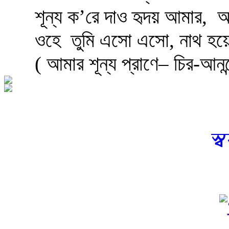
শূন্য ক’রে দাও হৃদয় আমার,
আ
ওহে
তুমি এসো এসো, নাথ হয়
( আমার শূন্য প্রাণে– চির-আনন
স্