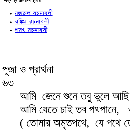
নজরুল রচনাবলী
বঙ্কিম রচনাবলী
শরৎ রচনাবলী
পূজা ও প্রার্থনা
৬৩
আমি
জেনে শুনে তবু ভুলে আছি
আমি যেতে চাই তব পথপানে,
( তোমার অমৃতপথে,
যে পথে 