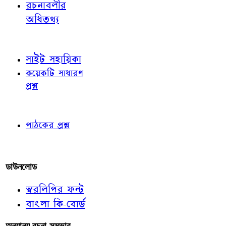
রচনাবলীর
অধিতথ্য
জ্ঞাতব্য বিষয়
সাইট সহায়িকা
কয়েকটি সাধারণ
প্রশ্ন
পাঠকের চোখে
পাঠকের প্রশ্ন
আমাদের লিখুন
ডাউনলোড
স্বরলিপির ফন্ট
বাংলা কি-বোর্ড
অন্যান্য রচনা-সম্ভার