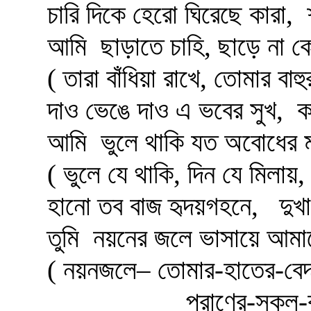
চারি দিকে হেরো ঘিরেছে কারা,
শ
আমি
ছাড়াতে চাহি, ছাড়ে না ক
( তারা বাঁধিয়া রাখে, তোমার বাহু
দাও ভেঙে দাও এ ভবের সুখ,
ক
আমি
ভুলে থাকি যত অবোধের
( ভুলে যে থাকি, দিন যে মিলায়,
হানো তব বাজ হৃদয়গহনে,
দুখ
তুমি
নয়নের জলে ভাসায়ে আমা
( নয়নজলে– তোমার-হাতের-বে
প্রাণের-সকল