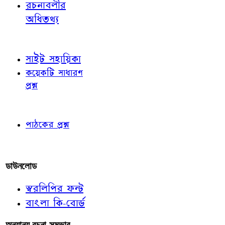
রচনাবলীর
অধিতথ্য
জ্ঞাতব্য বিষয়
সাইট সহায়িকা
কয়েকটি সাধারণ
প্রশ্ন
পাঠকের চোখে
পাঠকের প্রশ্ন
আমাদের লিখুন
ডাউনলোড
স্বরলিপির ফন্ট
বাংলা কি-বোর্ড
অন্যান্য রচনা-সম্ভার