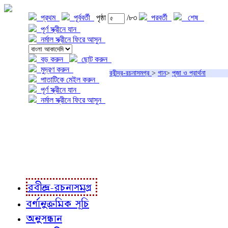
প্রথম
পূর্ববর্তী
পৃষ্ঠা
/৮৩
পরবর্তী
শেষ
পূর্ণ স্ক্রীনে যান
নর্মাল স্ক্রীনে ফিরে আসুন
বড় করুন
ছোট করুন
মুদ্রণ করুন
রবীন্দ্র-রচনাসমগ্র
>
গান
>
পূজা ও প্রার্থনা
পাতাটিকে মেইল করুন
পূর্ণ স্ক্রীনে যান
নর্মাল স্ক্রীনে ফিরে আসুন
প্রকল্প সম্বন্ধে
প্রকল্প রূপায়ণে
রবীন্দ্র-রচনাবলী
রবীন্দ্র-রচনাসমগ্র
বর্ণানুক্রমিক সূচি
অনুসন্ধান