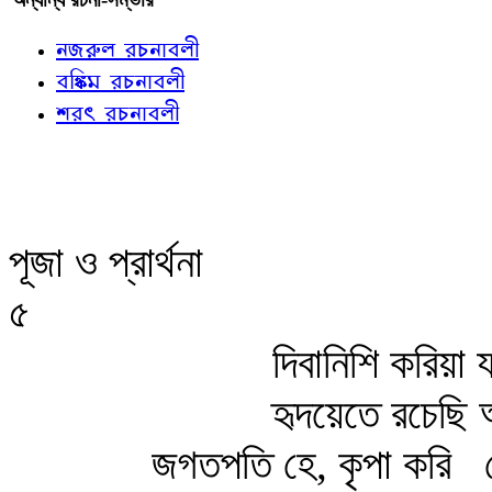
নজরুল রচনাবলী
বঙ্কিম রচনাবলী
শরৎ রচনাবলী
পূজা ও প্রার্থনা
৫
দিবানিশি করিয়া 
হৃদয়েতে রচেছি
জগতপতি হে, কৃপা করি
হ