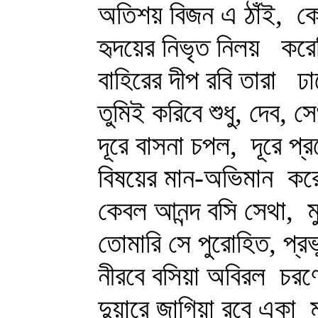
অতিশয় বিজন এ ঠাঁই,
কো
হৃদয়ের নিভৃত নিলয়
করেছ
বাহিরের দীপ রবি তারা
ঢা
তুমিই করিবে শুধু, দেব, 
দূরে বাসনা চপল,
দূরে প
বিষয়ের মান-অভিমান
করে
কেবল আনন্দ বসি সেথা,
ম
তোমারি সে পুরোহিত, প্রভ
নীরবে বসিয়া অবিরল
চরণে
দুয়ারে জাগিয়া রবে একা
ম