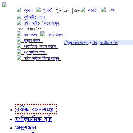
প্রথম
পূর্ববর্তী
পৃষ্ঠা
/১৬
পরবর্তী
শেষ
পূর্ণ স্ক্রীনে যান
নর্মাল স্ক্রীনে ফিরে আসুন
বড় করুন
ছোট করুন
মুদ্রণ করুন
রবীন্দ্র-রচনাসমগ্র
>
গান
>
জাতীয় সংগীত
পাতাটিকে মেইল করুন
পূর্ণ স্ক্রীনে যান
নর্মাল স্ক্রীনে ফিরে আসুন
প্রকল্প সম্বন্ধে
প্রকল্প রূপায়ণে
রবীন্দ্র-রচনাবলী
রবীন্দ্র-রচনাসমগ্র
বর্ণানুক্রমিক সূচি
অনুসন্ধান