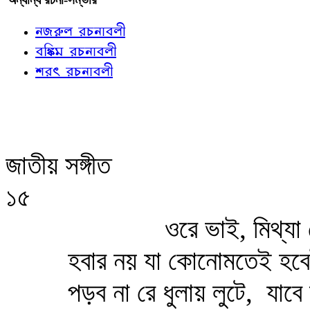
নজরুল রচনাবলী
বঙ্কিম রচনাবলী
শরৎ রচনাবলী
জাতীয় সঙ্গীত
১৫
ওরে ভাই, মিথ্যা
হবার নয় যা কোনোমতেই হবেই
পড়ব না রে ধুলায় লুটে,
যাবে 