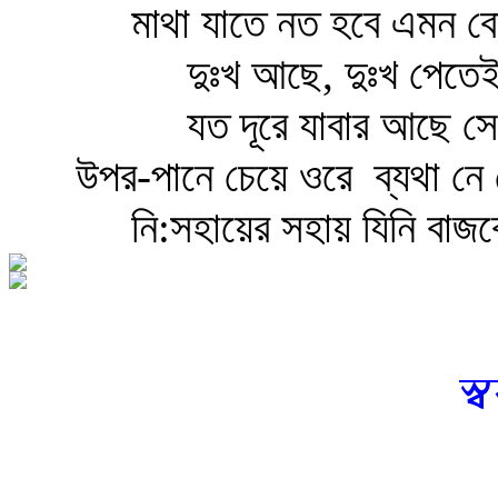
মাথা যাতে নত হবে এমন বো
দুঃখ আছে, দুঃখ পেত
যত দূরে যাবার আছে স
উপর-পানে চেয়ে ওরে
ব্যথা নে
নি:সহায়ের সহায় যিনি বাজব
স্