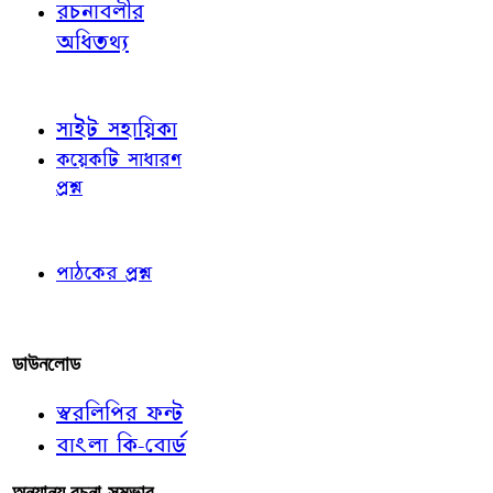
রচনাবলীর
অধিতথ্য
জ্ঞাতব্য বিষয়
সাইট সহায়িকা
কয়েকটি সাধারণ
প্রশ্ন
পাঠকের চোখে
পাঠকের প্রশ্ন
আমাদের লিখুন
ডাউনলোড
স্বরলিপির ফন্ট
বাংলা কি-বোর্ড
অন্যান্য রচনা-সম্ভার