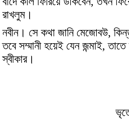
বাদে কাল ফিরিয়ে ডাকবেন, তখন ফি
রাখলুম।
নবীন। সে কথা জানি মেজোবউ, কিন্তু 
তবে সম্মানী হয়েই যেন জন্মাই, তাত
স্বীকার।
ভৃত