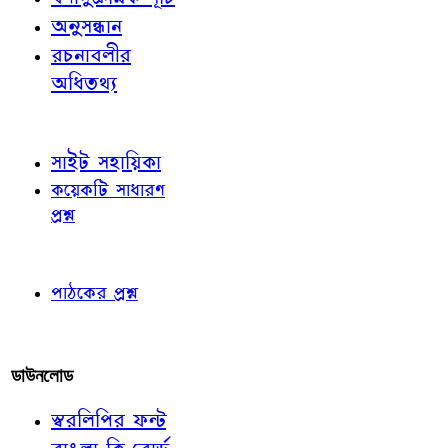
অনুসন্ধান
রচনাবলীর
অধিতথ্য
জ্ঞাতব্য বিষয়
সাইট সহায়িকা
কয়েকটি সাধারণ
প্রশ্ন
পাঠকের চোখে
পাঠকের প্রশ্ন
আমাদের লিখুন
ডাউনলোড
স্বরলিপির ফন্ট