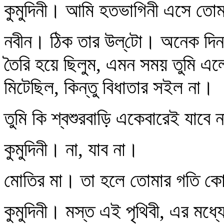
কুমুদিনী। আমি হতভাগিনী এসে তোম
নবীন। ঠিক তার উল্‌টো। অনেক দিন
তৈরি হয়ে ছিলুম, এমন সময় তুমি এ
মিটেছিল, কিন্তু বিধাতার সইল না।
তুমি কি শ্বশুরবাড়ি একেবারেই যাবে 
কুমুদিনী। না, যাব না।
মোতির মা। তা হলে তোমার গতি ক
কুমুদিনী। মস্ত এই পৃথিবী, এর ম