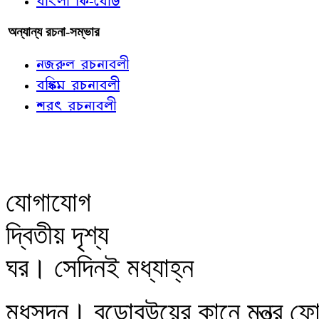
বাংলা কি-বোর্ড
অন্যান্য রচনা-সম্ভার
নজরুল রচনাবলী
বঙ্কিম রচনাবলী
শরৎ রচনাবলী
যোগাযোগ
দ্বিতীয় দৃশ্য
ঘর। সেদিনই মধ্যাহ্ন
মধুসূদন। বড়োবউয়ের কানে মন্ত্র ফ