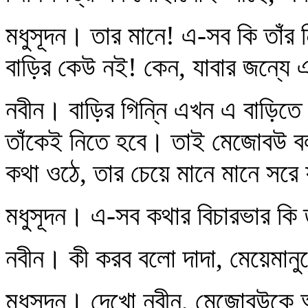
মধুসূদন। তার মানে! এ-সব কি তাঁর
বাড়ির কেউ নই! কেন, যাবার জন্যে 
নবীন। বাড়ির গিন্নি এখন এ বাড়ি
তাঁকেই নিতে হবে। তাই মেজোবউ ব
কথা ওঠে, তার চেয়ে মানে মানে সর
মধুসূদন। এ-সব কথার বিচারভার কি 
নবীন। কী করব বলো দাদা, মেয়েমানু
মধুসূদন। দেখো নবীন, মেজোবউকে 