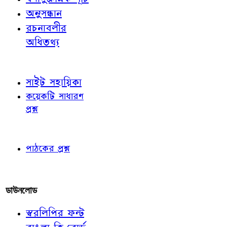
অনুসন্ধান
রচনাবলীর
অধিতথ্য
জ্ঞাতব্য বিষয়
সাইট সহায়িকা
কয়েকটি সাধারণ
প্রশ্ন
পাঠকের চোখে
পাঠকের প্রশ্ন
আমাদের লিখুন
ডাউনলোড
স্বরলিপির ফন্ট