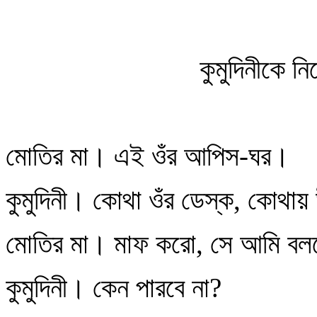
কুমুদিনীকে ন
মোতির মা। এই ওঁর আপিস-ঘর।
কুমুদিনী। কোথা ওঁর ডেস্ক, কোথায় 
মোতির মা। মাফ করো, সে আমি বল
কুমুদিনী। কেন পারবে না?