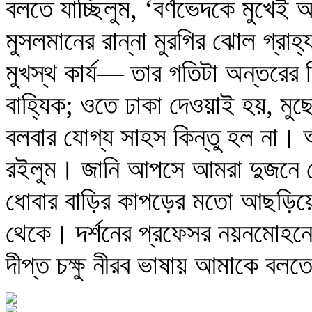
বলতে যাচ্ছিলুম, ‘বর্ণভেদকে মুখেই 
মুসলমানের রান্না মুরগির ঝোল গ্রাহ্
মুখস্থ কার্য— তার গতিটা অন্তরের দ
বাহ্যিক; ওতে ঢাকা দেওয়াই হয়, মুছ
বলবার যোগ্য সাহস কিন্তু হল না। আম
রইলুম। জানি আপসে আমরা দুজনে যে-
ধোবার বাড়ির কাপড়ের মতো আছড়িয়ে 
থেকে। দর্শনের প্রফেসর নয়নমোহনের
দীপ্ত চক্ষু নীরব ভাষায় আমাকে বলত