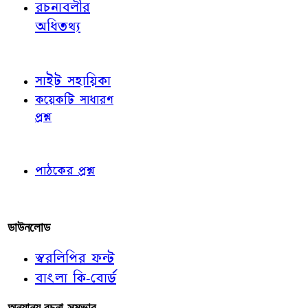
রচনাবলীর
অধিতথ্য
জ্ঞাতব্য বিষয়
সাইট সহায়িকা
কয়েকটি সাধারণ
প্রশ্ন
পাঠকের চোখে
পাঠকের প্রশ্ন
আমাদের লিখুন
ডাউনলোড
স্বরলিপির ফন্ট
বাংলা কি-বোর্ড
অন্যান্য রচনা-সম্ভার