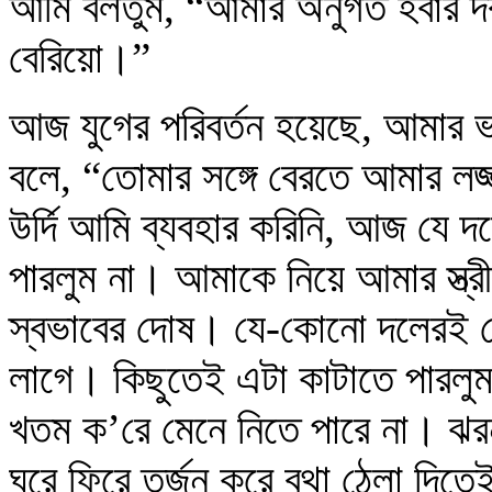
আমি বলতুম, “আমার অনুগত হবার দর
বেরিয়ো।”
আজ যুগের পরিবর্তন হয়েছে, আমার 
বলে, “তোমার সঙ্গে বেরতে আমার ল
উর্দি আমি ব্যবহার করিনি, আজ যে দ
পারলুম না। আমাকে নিয়ে আমার স্ত্
স্বভাবের দোষ। যে-কোনো দলেরই
লাগে। কিছুতেই এটা কাটাতে পারলুম
খতম ক’রে মেনে নিতে পারে না। ঝরন
ঘুরে ফিরে তর্জন করে বৃথা ঠেলা দিত