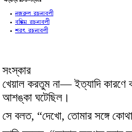
নজরুল রচনাবলী
বঙ্কিম রচনাবলী
শরৎ রচনাবলী
সংস্কার
খেয়াল করতুম না— ইত্যাদি কারণে কলি
আশঙ্কা ঘটেছিল।
সে বলত, “দেখো, তোমার সঙ্গে কোথ