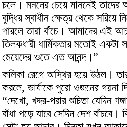
চলে। মননের চেয়ে মাননেই তাদের 
বুদ্ধির স্বাধীন ক্ষেত্র থেকে সরিয়ে 
পারলে তারা বাঁচে। আমাদের এই আচার
তিলকধারী ধার্মিকতার মতোই একটা 
মেয়েদের ওতে এত আনন্দ।”
কলিকা রেগে অস্থির হয়ে উঠল। তার
করলে, ভার্যাকে পুরো ওজনের গয়না দি
“দেখো, খদ্দর-পরার শুচিতা যেদিন গঙ
বাঁধা পড়ে যাবে সেদিন দেশ বাঁচবে। 
সেটা হয় আচার। চিন্তা যখন আকারে 