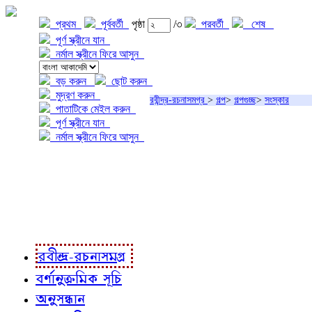
প্রথম
পূর্ববর্তী
পৃষ্ঠা
/৩
পরবর্তী
শেষ
পূর্ণ স্ক্রীনে যান
নর্মাল স্ক্রীনে ফিরে আসুন
বড় করুন
ছোট করুন
মুদ্রণ করুন
রবীন্দ্র-রচনাসমগ্র
>
গল্প
>
গল্পগুচ্ছ
>
সংস্কার
পাতাটিকে মেইল করুন
পূর্ণ স্ক্রীনে যান
নর্মাল স্ক্রীনে ফিরে আসুন
প্রকল্প সম্বন্ধে
প্রকল্প রূপায়ণে
রবীন্দ্র-রচনাবলী
রবীন্দ্র-রচনাসমগ্র
বর্ণানুক্রমিক সূচি
অনুসন্ধান