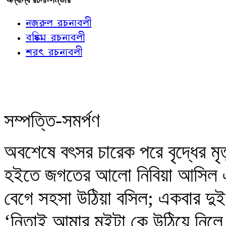
নজরুল রচনাবলী
বঙ্কিম রচনাবলী
শরৎ রচনাবলী
সম্পত্তি-সমর্পণ
অবশেষে বৎসর চারেক পরে বৃদ্ধের ম
হইতে জগতের আলো নিবিয়া আসিল এবং
বেগে সহসা উঠিয়া বসিল; একবার দুই হ
‘নিতাই আমার মইটা কে উঠিয়ে নিল