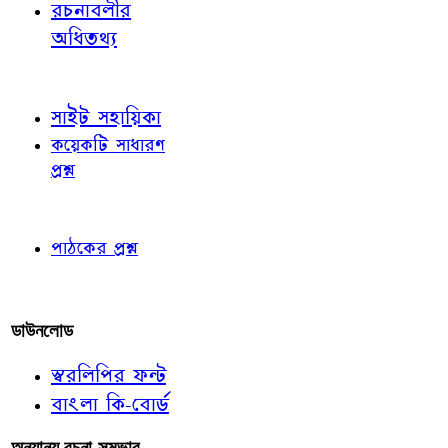
রচনাবলীর
অধিতথ্য
জ্ঞাতব্য বিষয়
সাইট সহায়িকা
কয়েকটি সাধারণ
প্রশ্ন
পাঠকের চোখে
পাঠকের প্রশ্ন
আমাদের লিখুন
ডাউনলোড
স্বরলিপির ফন্ট
বাংলা কি-বোর্ড
অন্যান্য রচনা-সম্ভার