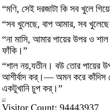
“মণি, সেই দরজাটা কি সব খুলে গি
“সব খুলেছে, বাপ আমার, সব খুলেছ
“না মাসি, আমার পায়ের উপর ও শাল 
ফাঁকি।”
“শাল নয়,যতীন। বউ তোর পায়ের উ
আশীর্বাদ কর্।— অমন করে কাঁদিস
একটুখানি চুপ কর্।”
Visitor Count: 94443937