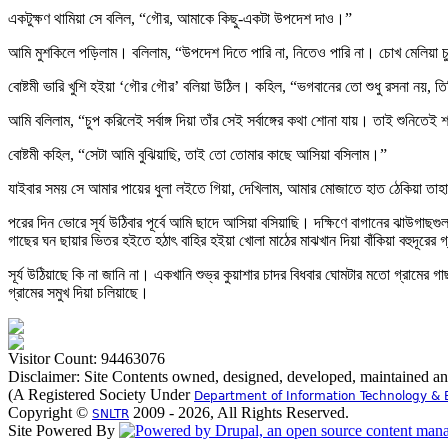
একটুক্ষণ থামিয়া সে বলিল, “গৌর, আমাকে কিছু-একটা উপদেশ দাও।”
আমি মুশকিলে পড়িলাম। বলিলাম, “উপদেশ দিতে পারি না, নিতেও পারি না। চোখ মেলিয়া
বোষ্টমী ভারি খুশি হইয়া ‘গৌর গৌর’ বলিয়া উঠিল। কহিল, “ভগবানের তো শুধু রসনা নয়, তিনি
আমি বলিলাম, “চুপ করিলেই সর্বাঙ্গ দিয়া তাঁর সেই সর্বাঙ্গের কথা শোনা যায়। তাই শুনিত
বোষ্টমী কহিল, “সেটা আমি বুঝিয়াছি, তাই তো তোমার কাছে আসিয়া বসিলাম।”
যাইবার সময় সে আমার পায়ের ধুলা লইতে গিয়া, দেখিলাম, আমার মোজাতে হাত ঠেকিয়া তা
পরের দিন ভোরে সূর্য উঠিবার পূর্বে আমি ছাদে আসিয়া বসিয়াছি। দক্ষিণে বাগানের ঝাউগাছগুলা
গাছের ঘন ছায়ার ভিতর হইতে হঠাৎ বাহির হইয়া খোলা মাঠের মাঝখান দিয়া বাঁকিয়া বহুদূরের 
সূর্য উঠিয়াছে কি না জানি না। একখানি শুভ্র কুয়াশার চাদর বিধবার ঘোমটার মতো গ্রামে
গ্রামের সমুখ দিয়া চলিয়াছে।
Visitor Count: 94463076
Disclaimer: Site Contents owned, designed, developed, maintained a
(A Registered Society Under
Department of Information Technology & 
Copyright ©
2009 - 2026, All Rights Reserved.
SNLTR
Site Powered By