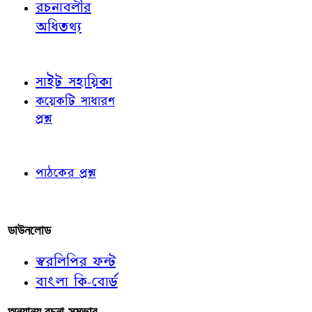
রচনাবলীর
অধিতথ্য
জ্ঞাতব্য বিষয়
সাইট সহায়িকা
কয়েকটি সাধারণ
প্রশ্ন
পাঠকের চোখে
পাঠকের প্রশ্ন
আমাদের লিখুন
ডাউনলোড
স্বরলিপির ফন্ট
বাংলা কি-বোর্ড
অন্যান্য রচনা-সম্ভার