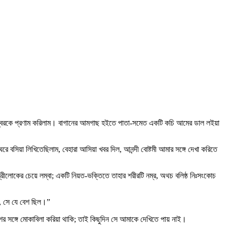
শ্বরকে প্রণাম করিলাম। বাগানের আমগাছ হইতে পাতা-সমেত একটি কচি আমের ডাল লইয়া
বসিয়া লিখিতেছিলাম, বেহারা আসিয়া খবর দিল, আনন্দী বোষ্টমী আমার সঙ্গে দেখা করিতে
স্ত্রীলোকের চেয়ে লম্বা; একটি নিয়ত-ভক্তিতে তাহার শরীরটি নম্র, অথচ বলিষ্ঠ নিঃসংকোচ
, সে যে বেশ ছিল।”
ের সঙ্গে মোকাবিলা করিয়া থাকি; তাই কিছুদিন সে আমাকে দেখিতে পায় নাই।