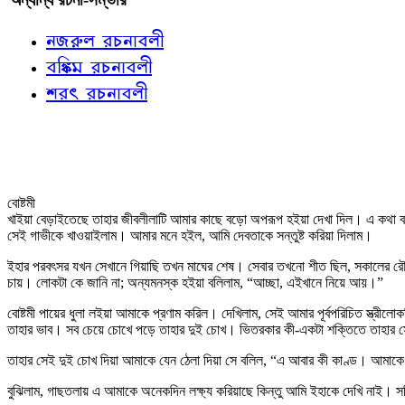
নজরুল রচনাবলী
বঙ্কিম রচনাবলী
শরৎ রচনাবলী
বোষ্টমী
খাইয়া বেড়াইতেছে তাহার জীবলীলাটি আমার কাছে বড়ো অপরূপ হইয়া দেখা দিল। এ কথা 
সেই গাভীকে খাওয়াইলাম। আমার মনে হইল, আমি দেবতাকে সন্তুষ্ট করিয়া দিলাম।
ইহার পরবৎসর যখন সেখানে গিয়াছি তখন মাঘের শেষ। সেবার তখনো শীত ছিল, সকালের রৌদ্রট
চায়। লোকটা কে জানি না; অন্যমনস্ক হইয়া বলিলাম, “আচ্ছা, এইখানে নিয়ে আয়।”
বোষ্টমী পায়ের ধুলা লইয়া আমাকে প্রণাম করিল। দেখিলাম, সেই আমার পূর্বপরিচিত স্ত্রীলো
তাহার ভাব। সব চেয়ে চোখে পড়ে তাহার দুই চোখ। ভিতরকার কী-একটা শক্তিতে তাহার স
তাহার সেই দুই চোখ দিয়া আমাকে যেন ঠেলা দিয়া সে বলিল, “এ আবার কী কাণ্ড। আমাক
বুঝিলাম, গাছতলায় এ আমাকে অনেকদিন লক্ষ্য করিয়াছে কিন্তু আমি ইহাকে দেখি নাই। সর্