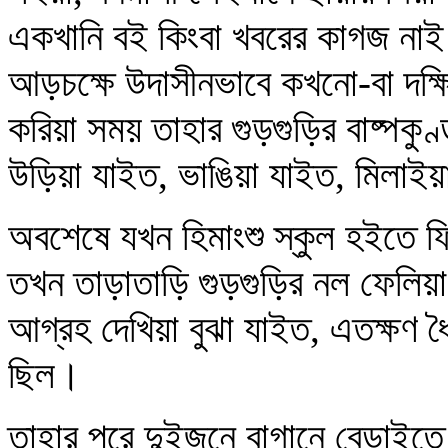
একখানি বই কিংবা খবরের কাগজ নাই
আড়চক্ষে উদাসীনভাবে কখনো-বা দক্ষ
করিয়া সময় তাহার গুড়গুড়ির বাষ্পকুণ
উড়িয়া যাইত, ভাঙিয়া যাইত, মিলাই
অবশেষে যখন হিমাংশু স্কুল হইতে ফি
তখন তাড়াতাড়ি গুড়গুড়ির নল ফেলিয়
আগ্রহ দেখিয়া বুঝা যাইত, এতক্ষণ ধৈ
ছিল।
তাহার পরে দুইজনে বাগানে বেড়াই