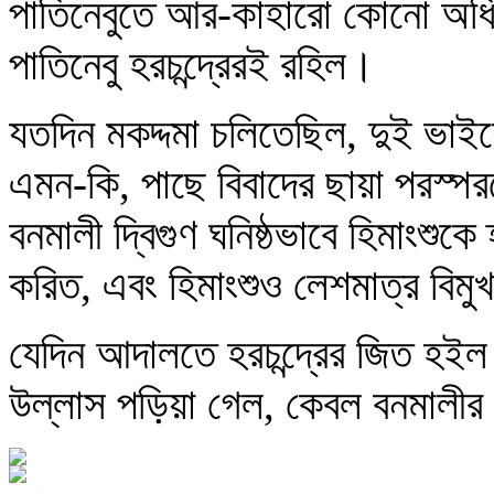
পাতিনেবুতে আর-কাহারো কোনো অধি
পাতিনেবু হরচন্দ্রেরই রহিল।
যতদিন মকদ্দমা চলিতেছিল, দুই ভাইয়
এমন-কি, পাছে বিবাদের ছায়া পরস্প
বনমালী দ্বিগুণ ঘনিষ্ঠভাবে হিমাংশুকে
করিত, এবং হিমাংশুও লেশমাত্র বিমু
যেদিন আদালতে হরচন্দ্রের জিত হইল
উল্লাস পড়িয়া গেল, কেবল বনমালীর চ