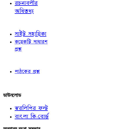
রচনাবলীর
অধিতথ্য
জ্ঞাতব্য বিষয়
সাইট সহায়িকা
কয়েকটি সাধারণ
প্রশ্ন
পাঠকের চোখে
পাঠকের প্রশ্ন
আমাদের লিখুন
ডাউনলোড
স্বরলিপির ফন্ট
বাংলা কি-বোর্ড
অন্যান্য রচনা-সম্ভার