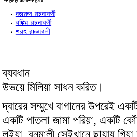
নজরুল রচনাবলী
বঙ্কিম রচনাবলী
শরৎ রচনাবলী
ব্যবধান
উভয়ে মিলিয়া সাধন করিত।
দ্বারের সম্মুখে বাগানের উপরেই এক
একটি পাতলা জামা পরিয়া, একটি কোঁচ
লইয়া, বনমালী সেইখানে ছায়ায় গিয়া