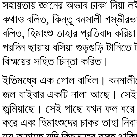
সহায়তায় জ্ঞানের অভাব ঢাকা দিয়া
কথাও বলিত, কিন্তু বনমালী গম্ভীরভ
বলিত, হিমাংশু তাহার প্রতিবাদ করিয়
পরদিন ছায়ায় বসিয়া গুড়গুড়ি টানিত
বিস্ময়ের সহিত চিন্তা করিত।
ইতিমধ্যে এক গোল বাধিল। বনমালীদে
জল যাইবার একটি নালা আছে। সেই 
জন্মিয়াছে। সেই গাছে যখন ফল ধরে ত
করে এবং হিমাংশুদের চাকর তাহা নিবা
হয় তাহাতে যদি কিছুমাত্র বস্তু থা