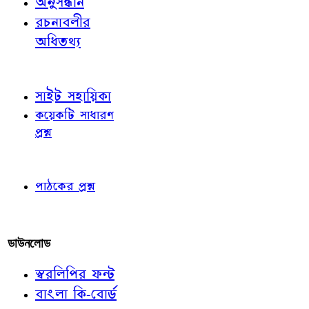
অনুসন্ধান
রচনাবলীর
অধিতথ্য
জ্ঞাতব্য বিষয়
সাইট সহায়িকা
কয়েকটি সাধারণ
প্রশ্ন
পাঠকের চোখে
পাঠকের প্রশ্ন
আমাদের লিখুন
ডাউনলোড
স্বরলিপির ফন্ট
বাংলা কি-বোর্ড