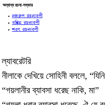
অন্যান্য রচনা-সম্ভার
নজরুল রচনাবলী
বঙ্কিম রচনাবলী
শরৎ রচনাবলী
ল্যাবরেটরি
নীলাকে দেখিয়ে সোহিনী বললে, “যি
“গয়লানীর ব্যাবসা ধরেছ নাকি, মা”
“গয়লা ধরার ব্যাবসা ধরেছে, ঐ যে