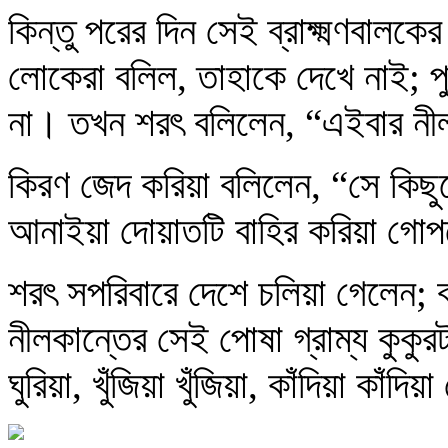
কিন্তু পরের দিন সেই ব্রাক্ষ্মণবাল
লোকেরা বলিল, তাহাকে দেখে নাই; প
না। তখন শরৎ বলিলেন, “এইবার নীলকা
কিরণ জেদ করিয়া বলিলেন, “সে কিছু
আনাইয়া দোয়াতটি বাহির করিয়া গোপ
শরৎ সপরিবারে দেশে চলিয়া গেলেন; 
নীলকান্তের সেই পোষা গ্রাম্য কুকুরট
ঘুরিয়া, খুঁজিয়া খুঁজিয়া, কাঁদিয়া কাঁ