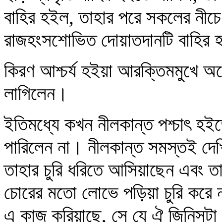
বাহির হইল, তাহার পরে সকলের নীচে
রাজহংসশোভিত দোয়াতদানটি বাহির
কিরণ আশ্চর্য হইয়া আরক্তিমমুখে অন
লাগিলেন।
ইতিমধ্যে কখন নীলকান্ত পশ্চাৎ হই
পারিলেন না। নীলকান্ত সমস্তই দে
তাহার চুরি ধরিতে আসিয়াছেন এবং তা
চোরের মতো লোভে পড়িয়া চুরি করে ন
এ কাজ করিয়াছে, সে যে ঐ জিনিসটা গ