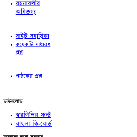
রচনাবলীর
অধিতথ্য
জ্ঞাতব্য বিষয়
সাইট সহায়িকা
কয়েকটি সাধারণ
প্রশ্ন
পাঠকের চোখে
পাঠকের প্রশ্ন
আমাদের লিখুন
ডাউনলোড
স্বরলিপির ফন্ট
বাংলা কি-বোর্ড
অন্যান্য রচনা-সম্ভার