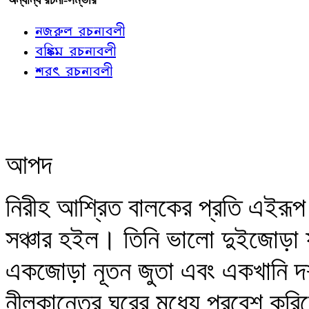
নজরুল রচনাবলী
বঙ্কিম রচনাবলী
শরৎ রচনাবলী
আপদ
নিরীহ আশ্রিত বালকের প্রতি এইরূপ
সঞ্চার হইল। তিনি ভালো দুইজোড়া ফ
একজোড়া নূতন জুতা এবং একখানি দশ 
নীলকান্তের ঘরের মধ্যে প্রবেশ করি