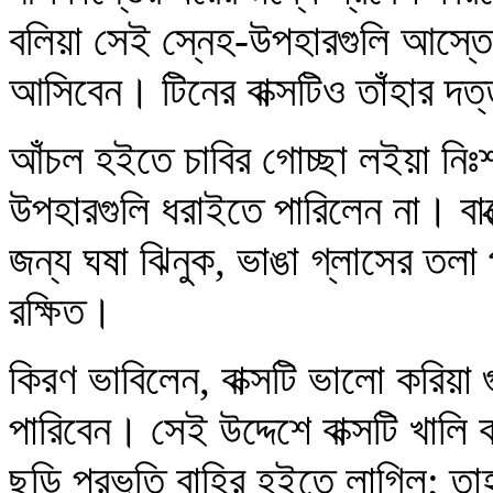
বলিয়া সেই স্নেহ-উপহারগুলি আস্তে 
আসিবেন। টিনের বাক্সটিও তাঁহার দত
আঁচল হইতে চাবির গোচ্ছা লইয়া নিঃশব্
উপহারগুলি ধরাইতে পারিলেন না। বাক্
জন্য ঘষা ঝিনুক, ভাঙা গ্লাসের তলা প
রক্ষিত।
কিরণ ভাবিলেন, বাক্সটি ভালো করিয়া
পারিবেন। সেই উদ্দেশে বাক্সটি খালি
ছড়ি প্রভৃতি বাহির হইতে লাগিল; ত