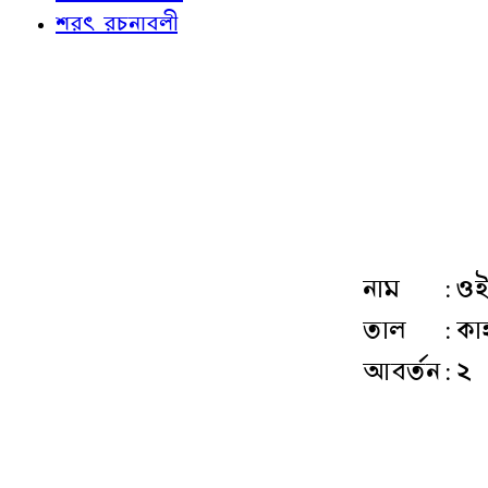
শরৎ রচনাবলী
নাম
:
ওই
তাল
:
কা
আবর্তন
:
২