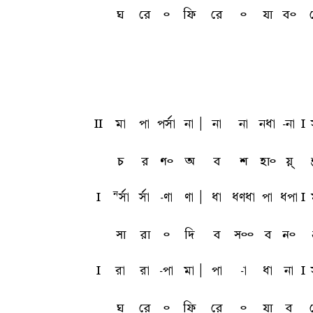
ঘ
রে
৹
ফি
রে
৹
যা
ব৹
ll
ma
pa
psfa
na
A
na
na
nqa
-na
l
চ
র
ণ৹
অ
ব
শ
হা৹
য়্
l
Nsfa
sfa
-ua
ua
A
qa
quqa
pa
qpa
l
সা
রা
৹
দি
ব
স৹৹
ব
ন৹
l
ra
ra
-pa
ma
A
pa
-a
qa
na
l
ঘ
রে
৹
ফি
রে
৹
যা
ব