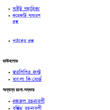
সাইট সহায়িকা
কয়েকটি সাধারণ
প্রশ্ন
পাঠকের চোখে
পাঠকের প্রশ্ন
আমাদের লিখুন
ডাউনলোড
স্বরলিপির ফন্ট
বাংলা কি-বোর্ড
অন্যান্য রচনা-সম্ভার
নজরুল রচনাবলী
বঙ্কিম রচনাবলী