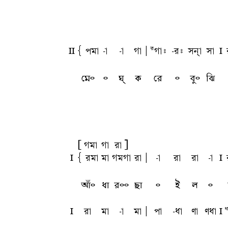
ll
{ pma
-a
-a
ga
A
Rgai
-ri
snha
sa
l
মে৹
৹
ঘ্
ক
রে
৹
বু৹
ঝি
[gma
ga
ra]
l
{ rma
ma
gmga
ra
A
-a
ra
ra
-a
l
আঁ৹
ধা
র৹৹
ছা
৹
ই
ল
৹
l
ra
ma
-a
ma
A
pa
-qa
ua
uqa
l