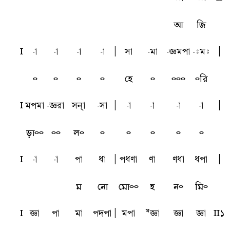
আ
জি
l
-a
-a
-a
-a
A
sa
-ma
-tmpa
-imi
A
৹
৹
৹
৹
হে
৹
৹৹৹
৹রি
l
mpma
-tra
snha
-sa
A
-a
-a
-a
-a
A
ড়া৹৹
৹৹
ল৹
৹
৹
৹
৹
৹
l
-a
-a
pa
qa
A
pqua
ua
uqa
qpa
A
ম
নো
মো৹৹
হ
ন৹
মি৹
l
ta
pa
ma
pdpa
A
mpa
Mta
ta
ta
L1