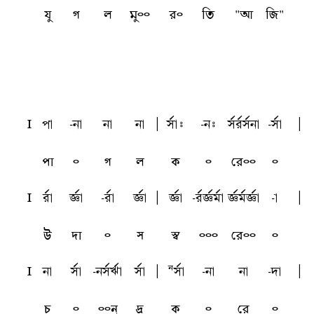
যু
গ
ল
মু৹৹
র৹
তি
"আ
জি"
l
pa
-na
na
na
A
sfai
-ni
sfrfsfna
-sfa
A
পা
৹
গ
ল
ক
৹
রে৹৹
৹
l
rfa
tfa
-rfa
tfa
A
tfa
-rftfmfa
tfmftfa
-a
A
উ
দা
৹
স
স্ব
৹৹৹
রে৹৹
৹
l
na
sfa
-nsfvfa
sfa
A
Nsfa
-na
na
-da
A
চ
৹
৹৹ন্
দ্র
ক
৹
রে
৹