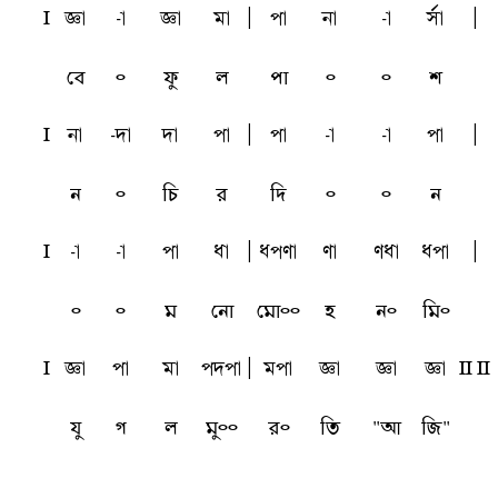
l
ta
-a
ta
ma
A
pa
na
-a
sfa
A
বে
৹
ফু
ল
পা
৹
৹
শ
l
na
-da
da
pa
A
pa
-a
-a
pa
A
ন
৹
চি
র
দি
৹
৹
ন
l
-a
-a
pa
qa
A
qpua
ua
uqa
qpa
A
৹
৹
ম
নো
মো৹৹
হ
ন৹
মি৹
l
ta
pa
ma
pdpa
A
mpa
ta
ta
ta
L L
যু
গ
ল
মু৹৹
র৹
তি
"আ
জি"