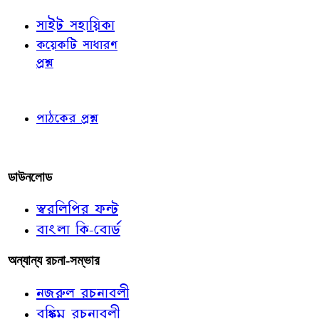
সাইট সহায়িকা
কয়েকটি সাধারণ
প্রশ্ন
পাঠকের চোখে
পাঠকের প্রশ্ন
আমাদের লিখুন
ডাউনলোড
স্বরলিপির ফন্ট
বাংলা কি-বোর্ড
অন্যান্য রচনা-সম্ভার
নজরুল রচনাবলী
বঙ্কিম রচনাবলী