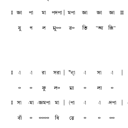
l
ta
pa
ma
pdpa
A
mpa
ta
ta
ta
L
যু
গ
ল
মু৹৹
র৹
তি
"আ
জি"
l
-a
-a
ra
sra
A
Snha
-a
sa
-a
A
৹
৹
ফু
ল৹
মা
৹
লা
৹
l
sa
-ma
-tmpa
ma
A
(pa
-a
-a
-dpa
A
বাঁ
৹
৹৹৹৹
ধি
য়ে
৹
৹
৹৹