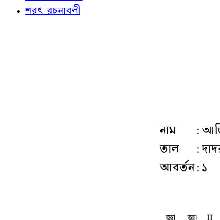
শরৎ রচনাবলী
নাম
:
আজি
তাল
:
দাদ
আবর্তন
:
১
ta
ta
L