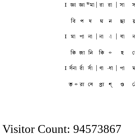
l
ta
ta
Tma
A
ra
ra
A
sa
s
বি
প
দ
ঘ
ন
ছা
য়
l
ma
pa
na
A
na
-a
A
qa
n
কি
জা
নি
কি
৹
হ
ব
l
sfna
rfa
sfa
A
ua
-qa
A
pa
m
ত ৹
রা
সে
প্রা
ণ্
ও
ঠ
Visitor Count: 94573867