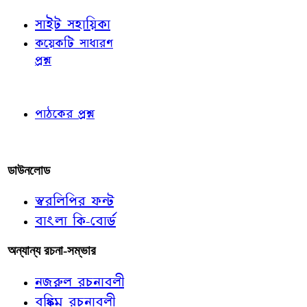
সাইট সহায়িকা
কয়েকটি সাধারণ
প্রশ্ন
পাঠকের চোখে
পাঠকের প্রশ্ন
আমাদের লিখুন
ডাউনলোড
স্বরলিপির ফন্ট
বাংলা কি-বোর্ড
অন্যান্য রচনা-সম্ভার
নজরুল রচনাবলী
বঙ্কিম রচনাবলী