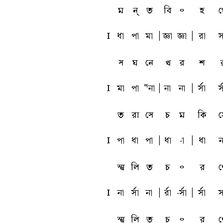
ম
ন্
ত
বি
৹
হ
গ
l
qa
pa
ma
A
ta
ta
A
ra
s
স
ঘ
নে
খ
র
শ
l
ma
pa
Pna
A
na
na
A
sfa
s
ত
রা
সে
চ
ম
কি
য়
l
pa
qa
pa
A
qa
-a
A
qa
n
স্খ
লি
ত
চ
৹
র
ণ
l
na
sfa
na
A
rfa
-sfa
A
sfa
s
স্খ
লি
ত
চ
৹
র
ণ