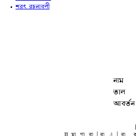
শরৎ রচনাবলী
নাম
তাল
আবর্তন
L
ma
ga
ra
A
ra
-a
A
ra
r