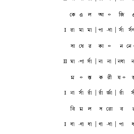
কে
এ
ল
আ
৹
জি
l
ra
ma
ma
A
pa
-qa
A
sfa
sf
সা
ধে
র
কা
৹
ন
নে 
L
ma
-pa
sfa
A
na
na
A
nqa
n
ম
৹
ত্ত
ক
রী
য ৹
l
na
sfa
rfa
A
rfa
tfa
A
rfa
s
বি
ম
ল
স
রো
ব
l
qa
-ua
qa
A
ua
-qa
A
pa
q