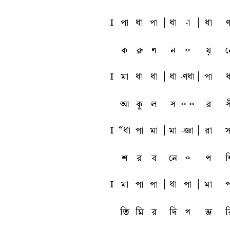
l
pa
qa
pa
A
qa
-a
A
qa
u
ক
রু
ণ
ন
৹
য়
ন
l
ma
qa
qa
A
qa
-uqa
A
pa
q
আ
কু
ল
স
৹ ৹
র
স
l
Pqa
pa
ma
A
ma
-ta
A
ra
s
শ
র
ব
নে
৹
প
শ
l
ma
pa
pa
A
qa
pa
A
ma
p
তি
মি
র
দি
গ
ভ
র