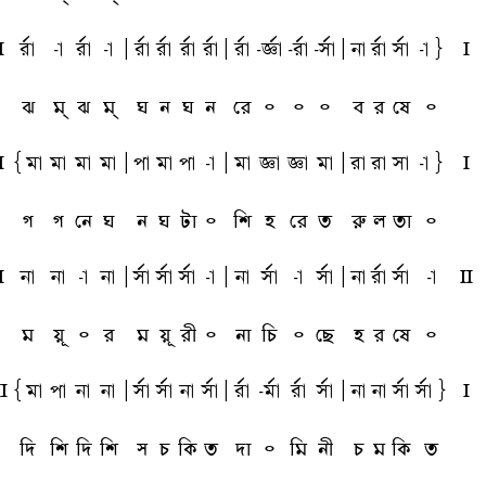
l
rfa
-a
rfa
-a
A
rfa
rfa
rfa
rfa
A
rfa
-tfa
-rfa
-sfa
A
na
rfa
sfa
-a}
l
ঝ
ম্
ঝ
ম্
ঘ
ন
ঘ
ন
রে
৹
৹
৹
ব
র
ষে
৹
l
{ma
ma
ma
ma
A
pa
ma
pa
-a
A
ma
ta
ta
ma
A
ra
ra
sa
-a}
l
গ
গ
নে
ঘ
ন
ঘ
টা
৹
শি
হ
রে
ত
রু
ল
তা
৹
l
na
na
-a
na
A
sfa
sfa
sfa
-a
A
na
sfa
-a
sfa
A
na
rfa
sfa
-a
L
ম
য়ূ
৹
র
ম
য়ূ
রী
৹
না
চি
৹
ছে
হ
র
ষে
৹
L
{ma
pa
na
na
A
sfa
sfa
na
sfa
A
rfa
-mfa
rfa
sfa
A
na
na
sfa
sfa}
l
দি
শি
দি
শি
স
চ
কি
ত
দা
৹
মি
নী
চ
ম
কি
ত