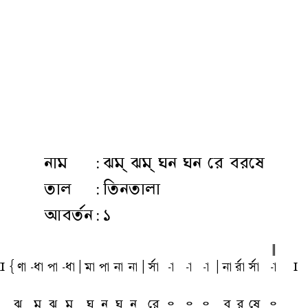
নাম
:
ঝম্ ঝম্ ঘন ঘন রে বরষে
তাল
:
তিনতালা
আবর্তন
:
১
|
L
{ua
-qa
pa
-qa
A
ma
pa
na
na
A
sfa
-a
-a
-a
A
na
rfa
sfa
-a
l
ঝ
ম্
ঝ
ম্
ঘ
ন
ঘ
ন
রে
৹
৹
৹
ব
র
ষে
৹