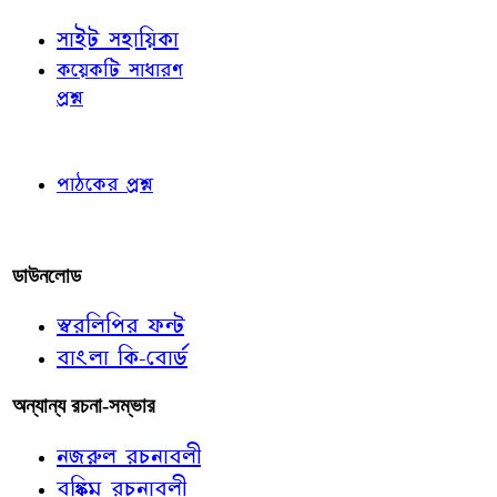
সাইট সহায়িকা
কয়েকটি সাধারণ
প্রশ্ন
পাঠকের চোখে
পাঠকের প্রশ্ন
আমাদের লিখুন
ডাউনলোড
স্বরলিপির ফন্ট
বাংলা কি-বোর্ড
অন্যান্য রচনা-সম্ভার
নজরুল রচনাবলী
বঙ্কিম রচনাবলী