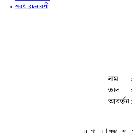
শরৎ রচনাবলী
নাম
:
তাল
:
আবর্তন
:
L
ga
-a
A
pka
-pa