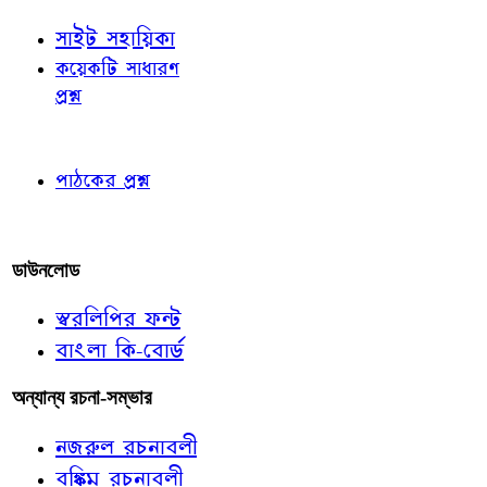
সাইট সহায়িকা
কয়েকটি সাধারণ
প্রশ্ন
পাঠকের চোখে
পাঠকের প্রশ্ন
আমাদের লিখুন
ডাউনলোড
স্বরলিপির ফন্ট
বাংলা কি-বোর্ড
অন্যান্য রচনা-সম্ভার
নজরুল রচনাবলী
বঙ্কিম রচনাবলী