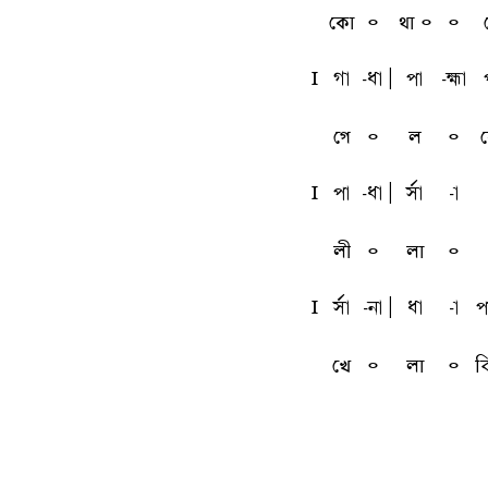
কো
৹
থা ৹
৹
l
ga
-qa
A
pa
-ka
গে
৹
ল
৹
l
pa
-qa
A
sfa
-a
লী
৹
লা
৹
l
sfa
-na
A
qa
-a
p
খে
৹
লা
৹
ব