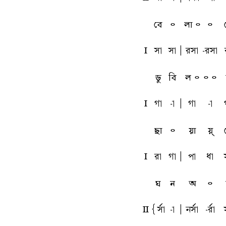
বে
৹
লা ৹
৹
l
sa
sa
A
rsa
-rsa
ডু
বি
ল ৹
৹ ৹
l
ga
-a
A
ga
-a
ছা
৹
য়া
য়্
l
ra
ga
A
pa
qa
ঘ
ন
অ
৹
L
{sfa
-a
A
nsfa
-rfa