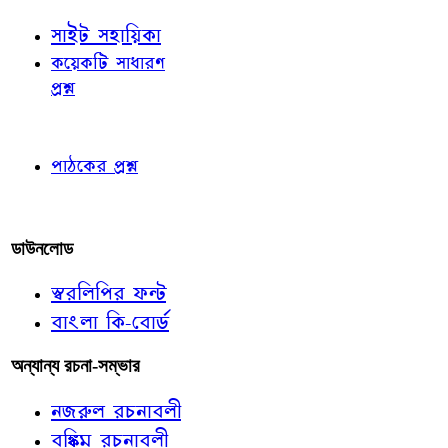
সাইট সহায়িকা
কয়েকটি সাধারণ
প্রশ্ন
পাঠকের চোখে
পাঠকের প্রশ্ন
আমাদের লিখুন
ডাউনলোড
স্বরলিপির ফন্ট
বাংলা কি-বোর্ড
অন্যান্য রচনা-সম্ভার
নজরুল রচনাবলী
বঙ্কিম রচনাবলী