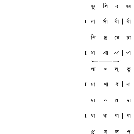
ভু
লি
ব
ভা
l
na
sfa
rfa
A
rfa
পি
ছ
নে
চা
l
qa
-ua
-pa
A
pa
w
y
x
পা
৹
ল্
তু
l
ma
-ua
-qa
A
na
দা
৹
ও
দা
l
qa
qa
qa
A
qa
প্র
ব
ল
প