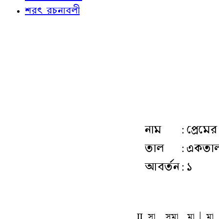
শরৎ রচনাবলী
নাম
:
প্রেমে
তাল
:
একতাল
আবর্তন
:
১
L
sa
sma
ma
A
ma