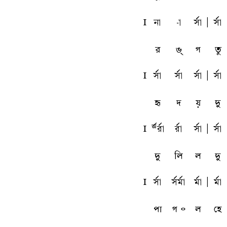
l
na
-a
sfa
A
sfa
র
ঙ্
গ
তু
l
sfa
sfa
sfa
A
sfa
হৃ
দ
য়
দু
l
Tfrfa
rfa
sfa
A
sfa
দু
লি
ল
দু
l
sfa
sfmfa
mfa
A
mfa
পা
গ ৹
ল
হে