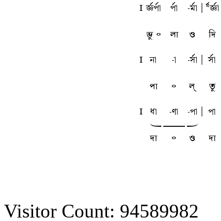
l
tfpfa
pfa
-mfa
A
Mftfa
ভু ৹
লা
ও
দি
l
na
-a
-sfa
A
sfa
পা
৹
ল্
তু
l
qa
-ua
-pa
A
pa
w
y
x
দা
৹
ও
দা
Visitor Count: 94589982