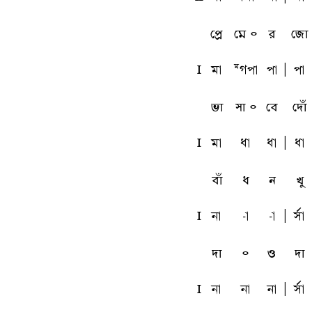
প্রে
মে ৹
র
জো
l
ma
Mgpa
pa
A
pa
ভা
সা ৹
বে
দোঁ
l
ma
qa
qa
A
qa
বাঁ
ধ
ন
খু
l
na
-a
-a
A
sfa
দা
৹
ও
দা
l
na
na
na
A
sfa