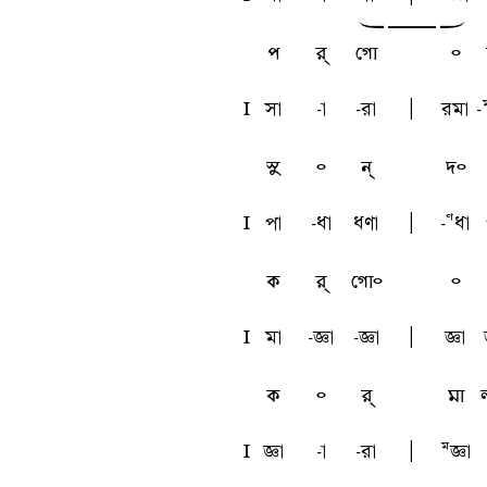
w
y
x
প
র্
গো
৹
l
sa
-a
-ra
A
rma
-
সু
৹
ন্
দ৹
l
pa
-qa
qua
A
-Uqa
ক
র্
গো৹
৹
l
ma
-ta
-ta
A
ta
ক
৹
র্
মা
l
ta
-a
-ra
A
Mta