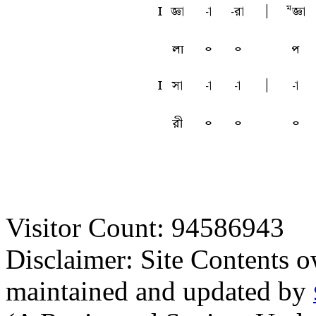
l
ta
-a
-ra
A
Mta
লা
৹
৹
প
l
sa
-a
-a
A
-a
রী
৹
৹
৹
Visitor Count: 94586943
Disclaimer: Site Contents 
maintained and updated by