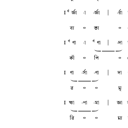
l
MFtfa
-a
-tfa
A
-rfa
বা
৹
তা
৹
l
SFua
-a
SFua
A
-da
w
y
x
কাঁ
৹
পি
৹
l
ua
-sfa
-ua
A
da
w
y
x
র
৹
৹
মৃ
l
ka
-pa
-ma
A
ta
w
y
x
রি
৹
৹
মা