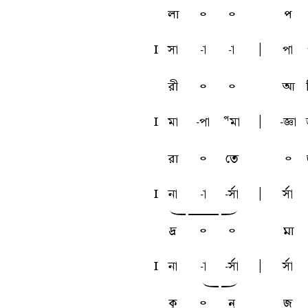
লা
৹
৹
প
l
sa
-a
-a
A
pa
রী
৹
৹
আ
l
ma
-pa
Pma
A
-ta
রা
৹
তে
৹
l
na
-a
-sfa
A
sfa
w
y
x
দ্র
৹
৹
মা
l
na
-a
-sfa
A
sfa
w
x
কু
৹
ন্
জ