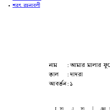
শরৎ রচনাবলী
নাম
:
আমার মালার ফু
তাল
:
দাদরা
আবর্তন
:
১
l
sa
-a
sa
A
-ta