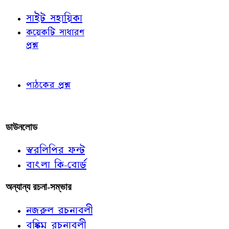
সাইট সহায়িকা
কয়েকটি সাধারণ
প্রশ্ন
পাঠকের চোখে
পাঠকের প্রশ্ন
আমাদের লিখুন
ডাউনলোড
স্বরলিপির ফন্ট
বাংলা কি-বোর্ড
অন্যান্য রচনা-সম্ভার
নজরুল রচনাবলী
বঙ্কিম রচনাবলী