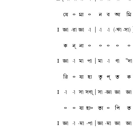
যে
৹
মা
৹
ন
ব
আ
মি
l
ta
-ra
ta
-a
A
-a
-a
(-va
-sa)
ক
ন্
না
৹
৹
৹
৹
৹
l
ta
-a
ma
pa
A
ma
-a
ua
Uda
রি
৹
যা
হা
তৃ
প্
ত
ক
l
-a
-a
sa
suah
A
sa
-ta
ta
ta
৹
৹
যা
হা৹
তা
৹
পি
ত
l
ta
-a
-ma
-pa
A
ta
-ma
ta
ta