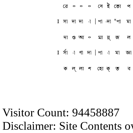
রে
৹
৹
৹
সে
ই
তো
প
l
sa
da
da
-a
A
pa
-da
Dpa
ma
দা
ও
আ
৹
মা
য়্
জ
ল
l
sfa
-a
ua
da
A
pa
-a
ma
ta
ক
ল্
লা
ণ
হো
ক্
ত
ব
Visitor Count: 94458887
Disclaimer: Site Contents 