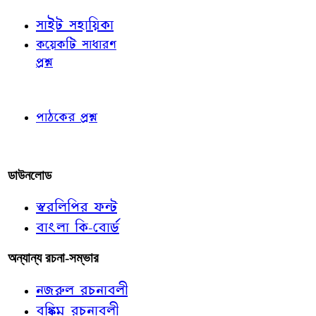
সাইট সহায়িকা
কয়েকটি সাধারণ
প্রশ্ন
পাঠকের চোখে
পাঠকের প্রশ্ন
আমাদের লিখুন
ডাউনলোড
স্বরলিপির ফন্ট
বাংলা কি-বোর্ড
অন্যান্য রচনা-সম্ভার
নজরুল রচনাবলী
বঙ্কিম রচনাবলী