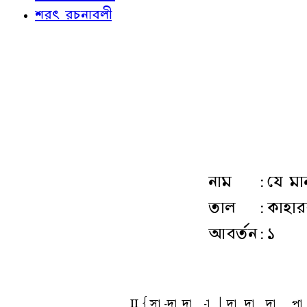
শরৎ রচনাবলী
নাম
:
যে মা
তাল
:
কাহার
আবর্তন
:
১
ll
{sa
-da
da
-a
A
da
da
da
pa