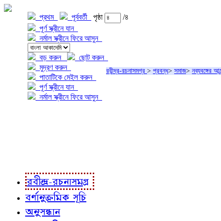
প্রথম
পূর্ববর্তী
পৃষ্ঠা
/৪
পূর্ণ স্ক্রীনে যান
নর্মাল স্ক্রীনে ফিরে আসুন
বড় করুন
ছোট করুন
মুদ্রণ করুন
রবীন্দ্র-রচনাসমগ্র
>
প্রবন্ধ
>
সমাজ
>
নব্যবঙ্গের আ
পাতাটিকে মেইল করুন
পূর্ণ স্ক্রীনে যান
নর্মাল স্ক্রীনে ফিরে আসুন
প্রকল্প সম্বন্ধে
প্রকল্প রূপায়ণে
রবীন্দ্র-রচনাবলী
রবীন্দ্র-রচনাসমগ্র
বর্ণানুক্রমিক সূচি
অনুসন্ধান