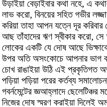
উড়াইয়া বেড়াইবার কথা নহে, এ কথার 
লাভ করো, বিনয়ের সহিত গভীর লজ্জ
করিয়া তাহা আপন যত্নে দূর করিবার চ
আছ তাঁহাদের ঋণ স্বীকার করো, স
লোকের একটি যে দোষ আছে ভিক্ষাকে 
উপর অতি অসংকোচে আপনার ভাগ বসা
চোখ রাঙাইয়া উঠি এই প্রকৃতিগত 
পড়িয়া পড়িয়া পরের কর্তব্য সমালোচনা
গবর্নমেন্টের জ্ঞআহ্লাদে ছেলেটিঞ্
নিজের দোষ স্মরণ করাইয়া দিলেই অমনি