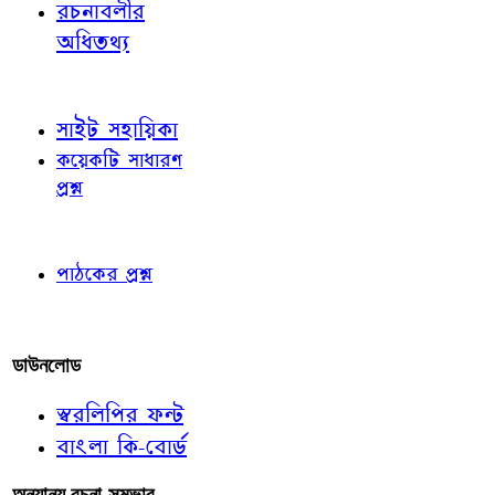
রচনাবলীর
অধিতথ্য
জ্ঞাতব্য বিষয়
সাইট সহায়িকা
কয়েকটি সাধারণ
প্রশ্ন
পাঠকের চোখে
পাঠকের প্রশ্ন
আমাদের লিখুন
ডাউনলোড
স্বরলিপির ফন্ট
বাংলা কি-বোর্ড
অন্যান্য রচনা-সম্ভার