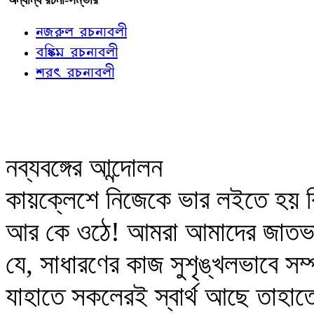
নজরুল রচনাবলী
বঙ্কিম রচনাবলী
শরৎ রচনাবলী
নব্যবঙ্গের আন্দোলন
কায়ক্লেশে নিজেকে ভার লইতে হয় ক
আর কে ওঠে! আমরা আমাদের জাতভাই
যে, সাধারণের কাজ সুশৃঙ্খলভাবে সম
যাহাতে সকলেরই স্বার্থ আছে তাহাত