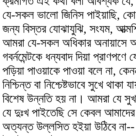
ক্রমাগত এই কথা বলা আবশ্যক যে, ইংর
যে-সকল ভালো জিনিস পাইয়াছি, কোন
জন্য বিস্তর যোঝাযুঝি, সংযম, আত্মশ
আমরা যে-সকল অধিকার অনায়াসে অয
গবর্নমেন্টকে ধন্যবাদ দিয়া প্রাণপণে 
পড়িয়া পাওয়াকে পাওয়া বলে না, কেনন
নিশ্চিন্ত বা নিশ্চেষ্টভাবে সুখে থাকা
বিশেষ উন্নতি হয় না। আমরা যে সু
যে দুঃখ পাইতেছি সে কেবল আমাদে
অত্যন্ত উল্লসিত হইয়া উঠিবে না--