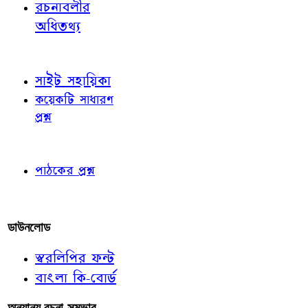
রচনাবলীর
অধিতথ্য
জ্ঞাতব্য বিষয়
সাইট সহায়িকা
কয়েকটি সাধারণ
প্রশ্ন
পাঠকের চোখে
পাঠকের প্রশ্ন
আমাদের লিখুন
ডাউনলোড
স্বরলিপির ফন্ট
বাংলা কি-বোর্ড
অন্যান্য রচনা-সম্ভার