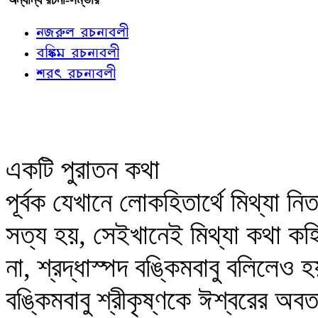
নজরুল রচনাবলী
বঙ্কিম রচনাবলী
শরৎ রচনাবলী
একটি পুরাতন কথা
পূর্বক যেখানে লোকহিতার্থে মিথ্যা নি
সত্য হয়, সেইখানেই মিথ্যা কথা কহ
না, শ্রদ্ধাস্পদ বঙ্কিমবাবু বলিলেও 
বঙ্কিমবাবু শ্রীকৃষ্ণকে ঈশ্বরের অব