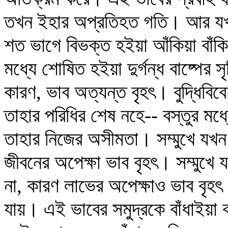
তখন ইহার অপ্রতিহত গতি। আর যখন ইহ
শত ভাগে বিভক্ত হইয়া আঁকিয়া বাঁক
মধ্যে শোষিত হইয়া দুর্গন্ধ বাষ্পের
কারণ, ভাব অত্যন্ত বৃহৎ। বুদ্ধিবিব
তাহার পরিধির শেষ নহে-- বস্তুর মধ্
তাহার নিজের অসীমতা। সম্মুখে যখন 
জীবনের অপেক্ষা ভাব বৃহৎ। সম্মুখে
না, কারণ লাভের অপেক্ষাও ভাব বৃহৎ। স
যায়। এই ভাবের সমুদ্রকে বাঁধাইয়া বা