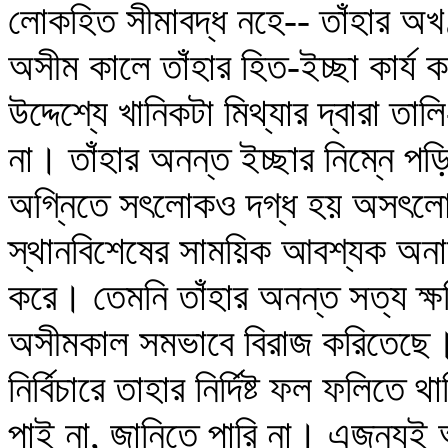
লোকহিত সীমাবদ্ধ নহে-- তাঁহার অখ
অসীম কালে তাঁহার হিত-ইচ্ছা কার্য ক
উদ্দেশ্যে খানিকটা মিথ্যার দ্বারা ত
না। তাঁহার অনন্ত ইচ্ছার নিম্নে পড়ি
অগ্নিতে সৎলোকও দগ্ধ হয় অসৎলোকও
স্থানবিশেষের সাময়িক আবশ্যক অনাবশ
করে। তেমনি তাঁহার অনন্ত সত্য ক্ষণ
অসীমকাল সমভাবে বিরাজ করিতেছে।
নির্বিচারে তাহার নির্দিষ্ট ফল ফলি
পাই না, জানিতে পারি না। এজন্যই আ