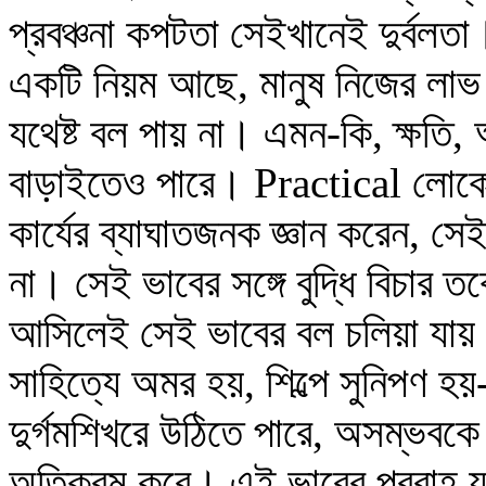
প্রবঞ্চনা কপটতা সেইখানেই দুর্বলতা
একটি নিয়ম আছে, মানুষ নিজের লাভ ক
যথেষ্ট বল পায় না। এমন-কি, ক্ষতি, অ
বাড়াইতেও পারে। Practical লোকে 
কার্যের ব্যাঘাতজনক জ্ঞান করেন, স
না। সেই ভাবের সঙ্গে বুদ্ধি বিচার তর্ক
আসিলেই সেই ভাবের বল চলিয়া যায়।
সাহিত্যে অমর হয়, শিল্পে সুনিপণ হ
দুর্গমশিখরে উঠিতে পারে, অসম্ভবকে 
অতিক্রম করে। এই ভাবের প্রবাহ 