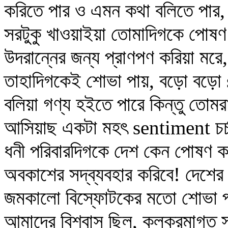
করিতে পার ও এমন কথা বলিতে পার, ত
সরটুকু খাওয়াইয়া তোমাদিগকে পোষণ ক
উদরান্নের জন্য প্রাণপণ করিয়া ম
তাহাদিগকেই শোভা পায়, বড়ো বড়ো se
বলিয়া গণ্য হইতে পারে কিন্তু তোম
আসিয়াছ একটা মহৎ sentiment চর্চ
ধনী পরিবারদিগকে দেশ কেন পোষণ করি
অবকাশের সদ্‌ব্যবহার করিবে! দেশের 
জমকালো বিস্ফোটকের মতো শোভা পা
আমাদের বিশ্বাস ছিল, কুলক্রমাগত সচ্