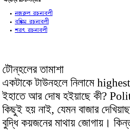
নজরুল রচনাবলী
বঙ্কিম রচনাবলী
শরৎ রচনাবলী
টৌন্‌হলের তামাশা
একটাকে টাউনহলে নিলামে highest 
ইহাতে আর দোষ হইয়াছে কী? Pol
কিছুই হয় নাই, যেমন বাজার দেখিয়া
বুদ্ধি কয়জনের মাথায় জোগায়। কিন