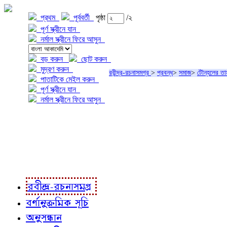
প্রথম
পূর্ববর্তী
পৃষ্ঠা
/২
পূর্ণ স্ক্রীনে যান
নর্মাল স্ক্রীনে ফিরে আসুন
বড় করুন
ছোট করুন
মুদ্রণ করুন
রবীন্দ্র-রচনাসমগ্র
>
প্রবন্ধ
>
সমাজ
>
টৌন্‌হলের তা
পাতাটিকে মেইল করুন
পূর্ণ স্ক্রীনে যান
নর্মাল স্ক্রীনে ফিরে আসুন
প্রকল্প সম্বন্ধে
প্রকল্প রূপায়ণে
রবীন্দ্র-রচনাবলী
রবীন্দ্র-রচনাসমগ্র
বর্ণানুক্রমিক সূচি
অনুসন্ধান