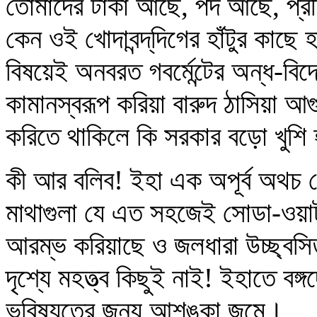
তোমাদের টাকা আছে, পদ আছে, প্রত
কেন ওই খোদাবন্দ্‌দিগের হাঁটুর কাছে
বিষয়েই অনবরত গবর্মেন্টের অন্ধ-বি
কামানস্বরূপ করিয়া বারুদ ঠাসিয়া আগুন
করিতে থাকিলে কি সরকার বড়ো খুশি
কী আর বলিব! ইহা এক অপূর্ব অথচ
মাথাগুলা যে এত সহজেই সোডা-ওয়াট
আরম্ভ করিয়াছে ও জলধারা উচ্ছ্বসি
দৃশ্যে মহত্ত্ব কিছুই নাই! ইহাতে বঙ্
ভবিষ্যতের জন্য আশঙ্কা জন্মে।