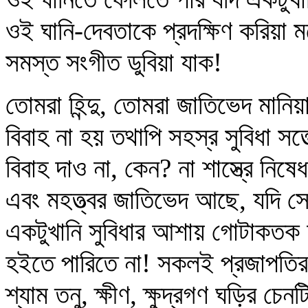
ওই ঘানি-দেবতাকে প্রদক্ষিণ করিয়া মরো 
সমস্ত সংগীত ডুবিয়া যাক!
তোমরা হিন্দু, তোমরা জাতিভেদ মান
বিবাহ না হয় তথাপি সহস্র সুবিধা সত্
বিবাহ দাও না, কেন? না শাস্ত্রে নি
এবং মহত্ত্বর জাতিভেদ আছে, যদি সে 
একটুখানি সুবিধার আশায় গোটাকতক অ
হইতে পারিতে না! সকলই প্রজাপতির 
শ্যাম তনু, ক্ষীণ, ক্ষুদ্রগণ ঘড়ির চে