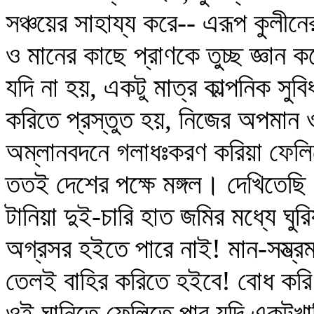
সঞ্চয়ের সাহায্য করে-- এরূপ কুলীনের
ও মানের কাছে প্রাণকে তুচ্ছ জ্ঞান 
যদি না হয়, একটু মাত্র কাল্পনিক সু
করিতে প্রস্তুত হয়, নিজের অপমান
অম্লানবদনে গলাধঃকরণ করিয়া ফেলিত
ততই দেশের পক্ষে মঙ্গল। দেখিতেছি 
টানিয়া দুই-চারি হাত জমির মধ্যে ঘু
অগ্রসর হইতে পারে নাই! মান-সম্ভ্র
তেলই বাহির করিতে হইবে! বোধ করি স
ওই ঘানিতে ফেলিতে পার যদি একটুখা