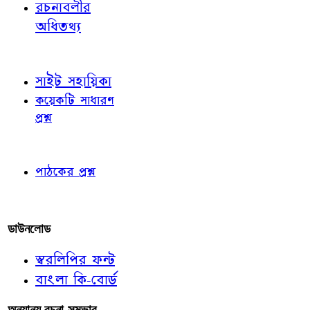
রচনাবলীর
অধিতথ্য
জ্ঞাতব্য বিষয়
সাইট সহায়িকা
কয়েকটি সাধারণ
প্রশ্ন
পাঠকের চোখে
পাঠকের প্রশ্ন
আমাদের লিখুন
ডাউনলোড
স্বরলিপির ফন্ট
বাংলা কি-বোর্ড
অন্যান্য রচনা-সম্ভার