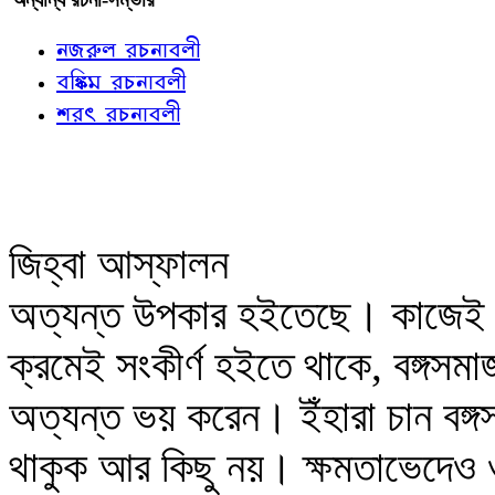
নজরুল রচনাবলী
বঙ্কিম রচনাবলী
শরৎ রচনাবলী
জিহ্বা আস্ফালন
অত্যন্ত উপকার হইতেছে। কাজেই ইহ
ক্রমেই সংকীর্ণ হইতে থাকে, বঙ্গসমাজ 
অত্যন্ত ভয় করেন। ইঁহারা চান বঙ্গস
থাকুক আর কিছু নয়। ক্ষমতাভেদেও ও