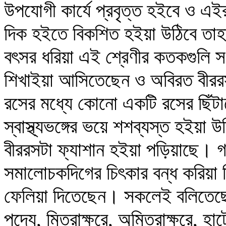
উপযোগী কার্যে প্রবৃত্ত হইবে ও এইর
দিক হইতে বিকশিত হইয়া উঠিবে তা
বৎসর ধরিয়া এই শ্রেণীর কতকগুলি সংক
শিখাইয়া আসিতেছেন ও অবিরত বীরর
রসের মধ্যে কোনো একটি রসের ছিঁটাফো
স্বাস্থ্যভঙ্গের ভয়ে শশব্যস্ত হইয়
বীররসটা ফ্যাশান হইয়া পড়িয়াছে। 
সমালোচকদিগের চিৎকার বন্ধ করিয়া দ
ফেলিয়া দিতেছেন। সকলেই বলিতেছে,
পদ্যে, মিত্রাক্ষরে, অমিত্রাক্ষরে, হ