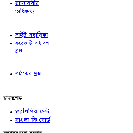
রচনাবলীর
অধিতথ্য
জ্ঞাতব্য বিষয়
সাইট সহায়িকা
কয়েকটি সাধারণ
প্রশ্ন
পাঠকের চোখে
পাঠকের প্রশ্ন
আমাদের লিখুন
ডাউনলোড
স্বরলিপির ফন্ট
বাংলা কি-বোর্ড
অন্যান্য রচনা-সম্ভার