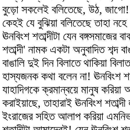
বুড়ো সকলেই বলিতেছে, উঠ, জাগো!
কেহই যে বুঝিয়া বলিতেছে তাহা নহে
ঊনবিংশ শতাব্দীটা যেন বঙ্গসমাজের ব
শতাব্দী' নামক একটা অনুবাদিত শব্দ ব
বাঙালি দুই দিন বিলাতে থাকিয়া বি
হাস্যজনক কথা বলেন না! ঊনবিংশ শত
যাহাদিগকে ক্রমান্বয়ে মানুষ করিয়া 
করাইয়াছে, তাহারাই ঊনবিংশ শতাব্দ
ইংরাজের সহিত আলাপ করিয়া এমনিভা
শতাব্দীটা আমাদেরই! যেন ঊনবিংশ শতা