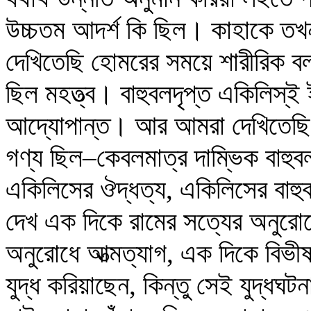
উচ্চতম আদর্শ কি ছিল। কাহাকে তখ
দেখিতেছি হোমরের সময়ে শারীরিক বল
ছিল মহত্ত্ব। বাহুবলদৃপ্ত একিলিস্‌ই
আদ্যোপান্ত। আর আমরা দেখিতেছি বাল্ম
গণ্য ছিল–কেবলমাত্র দাম্ভিক বাহ
একিলিসের ঔদ্ধত্য, একিলিসের বাহুব
দেখ এক দিকে রামের সত্যের অনুরোধে
অনুরোধে আত্মত্যাগ, এক দিকে বিভী
যুদ্ধ করিয়াছেন, কিন্তু সেই যুদ্ধঘট