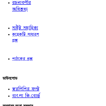
রচনাবলীর
অধিতথ্য
জ্ঞাতব্য বিষয়
সাইট সহায়িকা
কয়েকটি সাধারণ
প্রশ্ন
পাঠকের চোখে
পাঠকের প্রশ্ন
আমাদের লিখুন
ডাউনলোড
স্বরলিপির ফন্ট
বাংলা কি-বোর্ড
অন্যান্য রচনা-সম্ভার