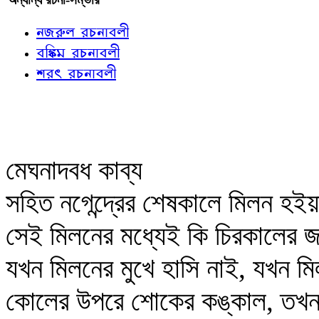
নজরুল রচনাবলী
বঙ্কিম রচনাবলী
শরৎ রচনাবলী
মেঘনাদবধ কাব্য
সহিত নগেন্দ্রের শেষকালে মিলন হইয়া 
সেই মিলনের মধ্যেই কি চিরকালের 
যখন মিলনের মুখে হাসি নাই, যখন ম
কোলের উপরে শোকের কঙ্কাল, তখন ত