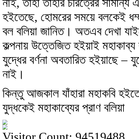
নাই, তাহা তাঁহার চরিত্রের সামান্
হইতেছে, হোমরের সময়ে বলকেই ধর্ম্ম 
বল বলিয়া জানিত। অতএব দেখা যাইতে
কল্পনায় উত্তেজিত হইয়াই মহাকাব্য
যুদ্ধের বর্ণনা অবতারিত হইয়াছে – যু
নাই।
কিন্তু আজকাল যাঁহারা মহাকবি হইতে 
যুদ্ধকেই মহাকাব্যের প্রাণ বলিয়া
Visitor Count: 94519488