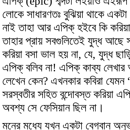
এপিক্‌ (epic) শব্দটা লইয়াও এইরূ
লোকে সাধারণতঃ বুঝিয়া থাকে একটা মা
নাই তাহা আর এপিক্‌ হইবে কি করিয়া
তাহার প্রায় সবগুলিতেই যুদ্ধ আছে স
করিয়া বসা ভাল হয় না, যে, যুদ্ধ ছা
এপিক্‌ বলিব না! এপিক্‌ কাব্য লেখ
লেখেন কেন? এখনকার কবিরা যেমন “
সরস্বতীর সহিত বন্দোবস্ত করিয়া এপি
অবশ্য সে ফেসিয়ান ছিল না।
মনের মধ্যে যখন একটা বেগবান অনুভ