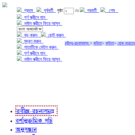
প্রথম
পূর্ববর্তী
পৃষ্ঠা
/৩
পরবর্তী
শেষ
পূর্ণ স্ক্রীনে যান
নর্মাল স্ক্রীনে ফিরে আসুন
বড় করুন
ছোট করুন
মুদ্রণ করুন
রবীন্দ্র-রচনাসমগ্র
>
কবিতা
>
কবিতা
>
হোক ভারতে
পাতাটিকে মেইল করুন
পূর্ণ স্ক্রীনে যান
নর্মাল স্ক্রীনে ফিরে আসুন
প্রকল্প সম্বন্ধে
প্রকল্প রূপায়ণে
রবীন্দ্র-রচনাবলী
রবীন্দ্র-রচনাসমগ্র
বর্ণানুক্রমিক সূচি
অনুসন্ধান