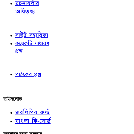
রচনাবলীর
অধিতথ্য
জ্ঞাতব্য বিষয়
সাইট সহায়িকা
কয়েকটি সাধারণ
প্রশ্ন
পাঠকের চোখে
পাঠকের প্রশ্ন
আমাদের লিখুন
ডাউনলোড
স্বরলিপির ফন্ট
বাংলা কি-বোর্ড
অন্যান্য রচনা-সম্ভার