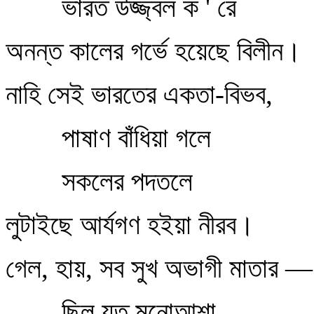
ভারত উজ্জ্বল ক ' রে
অনন্ত কালের গর্ভে হয়েছে বিলীন।
নাহি সেই ভারতের একতা-বিভব,
পাষাণ বাঁধিয়া গলে
সকলের পদতলে
লুটাইছে আর্যগণ হইয়া নীরব।
গেল, হায়, সব সুখ অভাগী মাতার —
ছিল যত মনোআশা