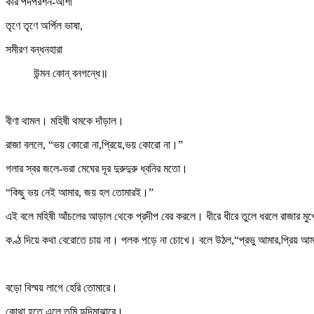
কার পদপরশন-আশা
তৃণে তৃণে অর্পিল ভাষা,
সমীরণ বন্ধনহারা
উন্মন কোন্‌ বনগন্ধে॥
বীণা থামল। মহিষী থমকে দাঁড়াল।
রাজা বললে, “ভয় কোরো না,প্রিয়ে,ভয় কোরো না।”
গলার স্বর জলে-ভরা মেঘের দূর দুরুদুরু ধ্বনির মতো।
“কিছু ভয় নেই আমার, জয় হল তোমারই।”
এই বলে মহিষী আঁচলের আড়াল থেকে প্রদীপ বের করলে। ধীরে ধীরে তুলে ধরলে রাজার মু
কণ্ঠ দিয়ে কথা বেরোতে চায় না। পলক পড়ে না চোখে। বলে উঠল,“প্রভু আমার,প্রিয় আমার
বড়ো বিস্ময় লাগে হেরি তোমারে।
কোথা হতে এলে তুমি হৃদিমাঝারে।