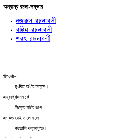
অন্যান্য রচনা-সম্ভার
নজরুল রচনাবলী
বঙ্কিম রচনাবলী
শরৎ রচনাবলী
শাপমোচন
মুখরিত অধীর আনন্দে।
অম্বরপ্রাঙ্গনমাঝে
নিঃস্বর মঞ্জীর গুঞ্জে।
অশ্রুত সেই তালে বাজে
করতালি পল্লবপুঞ্জে।