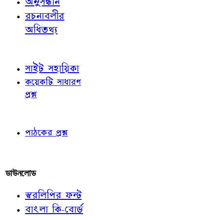
অনুসন্ধান
রচনাবলীর
অধিতথ্য
জ্ঞাতব্য বিষয়
সাইট সহায়িকা
কয়েকটি সাধারণ
প্রশ্ন
পাঠকের চোখে
পাঠকের প্রশ্ন
আমাদের লিখুন
ডাউনলোড
স্বরলিপির ফন্ট
বাংলা কি-বোর্ড