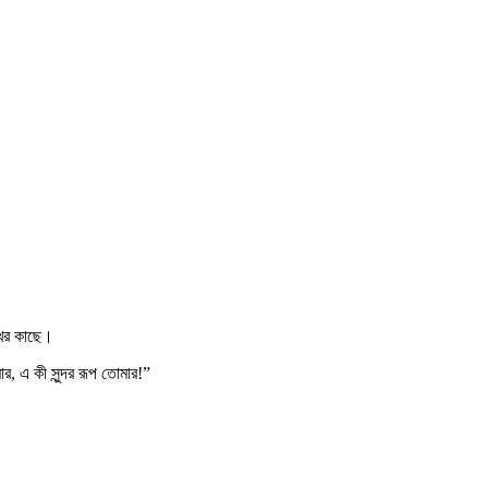
খের কাছে।
, এ কী সুন্দর রূপ তোমার!”