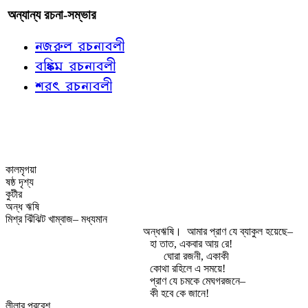
অন্যান্য রচনা-সম্ভার
নজরুল রচনাবলী
বঙ্কিম রচনাবলী
শরৎ রচনাবলী
কালমৃগয়া
ষষ্ঠ দৃশ্য
কুটীর
অন্ধ ঋষি
মিশ্র ঝিঁঝিট খাম্বাজ– মধ্যমান
অন্ধঋষি।
আমার প্রাণ যে ব্যাকুল হয়েছে–
হা তাত, একবার আয় রে!
ঘোরা রজনী, একাকী
কোথা রহিলে এ সময়ে!
প্রাণ যে চমকে মেঘগরজনে–
কী হবে কে জানে!
লীলার প্রবেশ