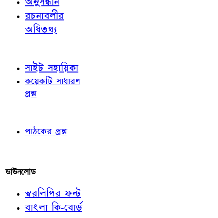
অনুসন্ধান
রচনাবলীর
অধিতথ্য
জ্ঞাতব্য বিষয়
সাইট সহায়িকা
কয়েকটি সাধারণ
প্রশ্ন
পাঠকের চোখে
পাঠকের প্রশ্ন
আমাদের লিখুন
ডাউনলোড
স্বরলিপির ফন্ট
বাংলা কি-বোর্ড