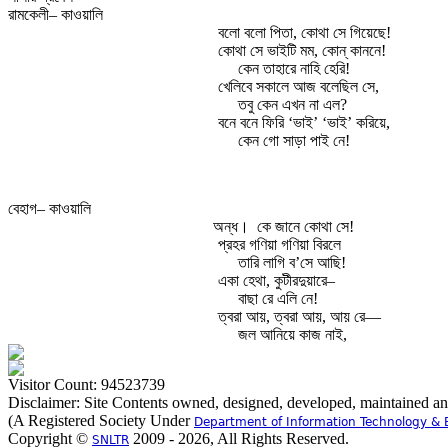
রামকেলী– কাওয়ালি
বলো বলো পিতা, কোথা সে গিয়েছে!
কোথা সে ভাইটি মম, কোন্‌ কাননে!
কেন তাহারে নাহি হেরি!
খেলিবে সকালে আজ বলেছিল সে,
তবু কেন এখন না এল?
বনে বনে ফিরি ‘ভাই’ ‘ভাই’ করিয়ে,
কেন গো সাড়া পাই নে!
বেহাগ– কাওয়ালি
অন্ধ।
কে জানে কোথা সে!
প্রহর গণিয়া গণিয়া বিরলে
তারি লাগি ব’সে আছি!
একা হেথা, কুটীরদুয়ারে–
বাছা রে এলি নে!
ত্বরা আয়, ত্বরা আয়, আয় রে—
জল আনিয়ে কাজ নাই,
Visitor Count: 94523739
Disclaimer: Site Contents owned, designed, developed, maintained a
(A Registered Society Under
Department of Information Technology & 
Copyright ©
2009 - 2026, All Rights Reserved.
SNLTR