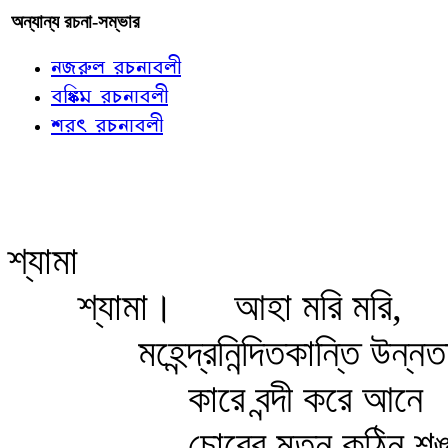
অন্যান্য রচনা-সম্ভার
নজরুল রচনাবলী
বঙ্কিম রচনাবলী
শরৎ রচনাবলী
শ্যামা
শ্যামা।
আহা মরি মরি,
মহেন্দ্রনিন্দিতকান্তি উন্নত
কারে বন্দী করে আনে
চোরের মতন কঠিন শৃ