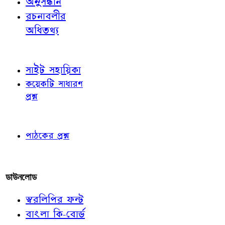
অনুসন্ধান
রচনাবলীর
অধিতথ্য
জ্ঞাতব্য বিষয়
সাইট সহায়িকা
কয়েকটি সাধারণ
প্রশ্ন
পাঠকের চোখে
পাঠকের প্রশ্ন
আমাদের লিখুন
ডাউনলোড
স্বরলিপির ফন্ট
বাংলা কি-বোর্ড