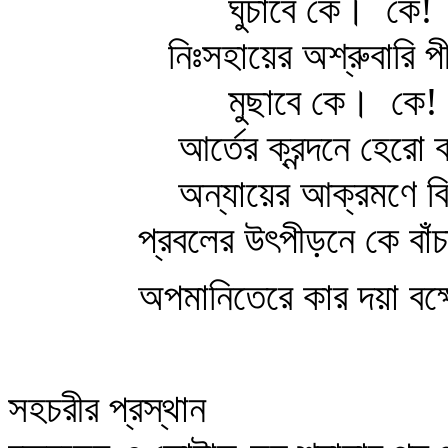
ঘুচাবে কে।
কে!
নিঃসহায়ের অশ্রুবারি 
মুছাবে কে।
কে!
আর্তের ক্রন্দনে হেরো ব
অন্যায়ের আক্রমণে বি
প্রবলের উৎপীড়নে কে বাঁচাব
অপমানিতেরে কার দয়া বক
সহচরীর প্রস্থান