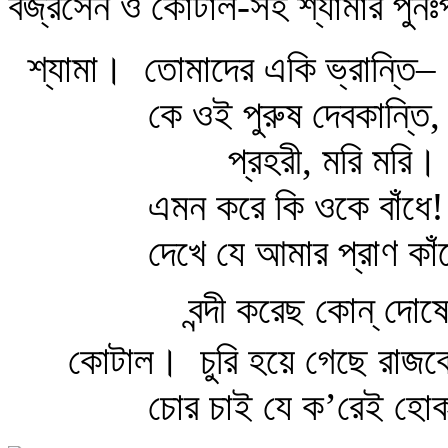
বজ্রসেন ও কোটাল-সহ শ্যামার পুনঃ
শ্যামা।
তোমাদের একি ভ্রান্তি–
কে ওই পুরুষ দেবকান্তি,
প্রহরী, মরি মরি।
এমন করে কি ওকে বাঁধে!
দেখে যে আমার প্রাণ কা
বন্দী করেছ কোন্‌ দো
কোটাল।
চুরি হয়ে গেছে রাজ
চোর চাই যে ক’রেই হো