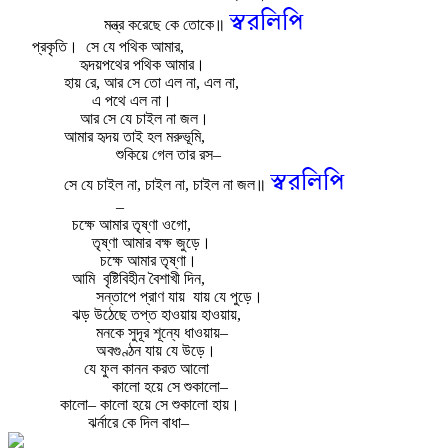
স্বরলিপি
মন্ত্র করেছে কে তোকে॥
প্রকৃতি।
সে যে পথিক আমার,
হৃদয়পথের পথিক আমার।
হায় রে, আর সে তো এল না, এল না,
এ পথে এল না।
আর সে যে চাইল না জল।
আমার হৃদয় তাই হল মরুভূমি,
শুকিয়ে গেল তার রস–
স্বরলিপি
সে যে চাইল না, চাইল না, চাইল না জল॥
–
চক্ষে আমার তৃষ্ণা ওগো,
তৃষ্ণা আমার বক্ষ জুড়ে।
চক্ষে আমার তৃষ্ণা।
আমি
বৃষ্টিবিহীন বৈশাখী দিন,
সন্তাপে প্রাণ যায়
যায় যে পুড়ে।
ঝড় উঠেছে তপ্ত হাওয়ায় হাওয়ায়,
মনকে সুদূর শূন্যে ধাওয়ায়–
অবগুণ্ঠন যায় যে উড়ে।
যে ফুল কানন করত আলো
কালো হয়ে সে শুকালো–
কালো– কালো হয়ে সে শুকালো হায়।
ঝর্নারে কে দিল বাধা–