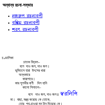
অন্যান্য রচনা-সম্ভার
নজরুল রচনাবলী
বঙ্কিম রচনাবলী
শরৎ রচনাবলী
চণ্ডালিকা
চাতক বিহ্বল–
বলে
দাও জল, দাও জল।
ভূমিতলে হারা
উৎসের ধারা
অন্ধকারে
কারাগারে।
কার সুগভীর বাণী
দিল হানি
কালো শিলাতল–
স্বরলিপি
বলে
দাও জল, দাও জল॥
মা।
বাছা, মন্ত্র করেছে কে তোকে,
তোর
পথ-চাওয়া মন টান দিয়েছে কে।