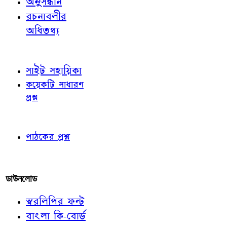
অনুসন্ধান
রচনাবলীর
অধিতথ্য
জ্ঞাতব্য বিষয়
সাইট সহায়িকা
কয়েকটি সাধারণ
প্রশ্ন
পাঠকের চোখে
পাঠকের প্রশ্ন
আমাদের লিখুন
ডাউনলোড
স্বরলিপির ফন্ট
বাংলা কি-বোর্ড