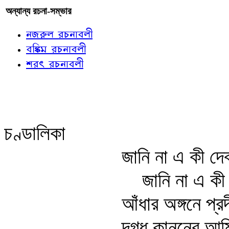
অন্যান্য রচনা-সম্ভার
নজরুল রচনাবলী
বঙ্কিম রচনাবলী
শরৎ রচনাবলী
চণ্ডালিকা
জানি না এ কী দে
জানি না এ ক
আঁধার অঙ্গনে প্রদ
দগ্ধ কাননের আমি