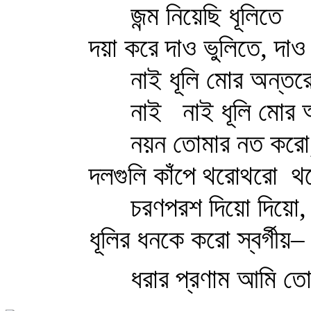
জন্ম নিয়েছি ধূলিতে
দয়া করে দাও ভুলিতে, দাও 
নাই ধূলি মোর অন্তর
নাই
নাই ধূলি মোর 
নয়ন তোমার নত করো
দলগুলি কাঁপে থরোথরো
থ
চরণপরশ দিয়ো দিয়ো,
ধূলির ধনকে করো স্বর্গীয়–
ধরার প্রণাম আমি ত