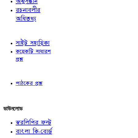
অনুসন্ধান
রচনাবলীর
অধিতথ্য
জ্ঞাতব্য বিষয়
সাইট সহায়িকা
কয়েকটি সাধারণ
প্রশ্ন
পাঠকের চোখে
পাঠকের প্রশ্ন
আমাদের লিখুন
ডাউনলোড
স্বরলিপির ফন্ট
বাংলা কি-বোর্ড