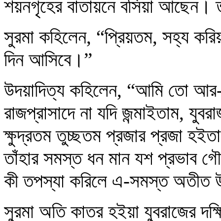
শয়নগৃহের বাতায়নে বসিয়া আছেন। তাঁহার
সুরমা কহিলেন, “প্রিয়তম, সহ্য করি
দিন আসিবে।”
উদয়াদিত্য কহিলেন, “আমি তো আর
রাজপ্রাসাদে না যদি জন্মাইতাম, যু
ক্ষুদ্রতম তুচ্ছতম প্রজার প্রজা হইতা
তাঁহার সমস্ত ধন মান যশ প্রভাব গ
কী তপস্যা করিলে এ-সমস্ত অতীত 
সুরমা অতি কাতর হইয়া যুবরাজের দক্