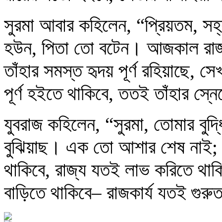
সুরমা আবার কহিলেন, “প্রিয়তম, সহ্
হউন, পিতা তো বটেন। আজকাল রাজ্য-
তাঁহার সমস্ত হৃদয় পূর্ণ রহিয়াছে, 
পূর্ণ হইতে থাকিবে, ততই তাঁহার স্ন
যুবরাজ কহিলেন, “সুরমা, তোমার বুদ্ধি ত
বুঝিয়াছ। এক তো আশার শেষ নাই; দ্
থাকিবে, রাজ্য যতই লাভ করিতে থাক
বাড়িতে থাকিবে– রাজকার্য যতই গুর