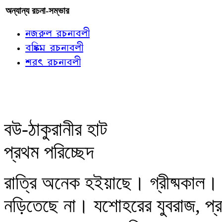
অন্যান্য রচনা-সম্ভার
নজরুল রচনাবলী
বঙ্কিম রচনাবলী
শরৎ রচনাবলী
বউ-ঠাকুরানীর হাট
প্রথম পরিচ্ছেদ
রাত্রি অনেক হইয়াছে। গ্রীষ্মকাল।
নড়িতেছে না। যশোহরের যুবরাজ, প্রতাপ