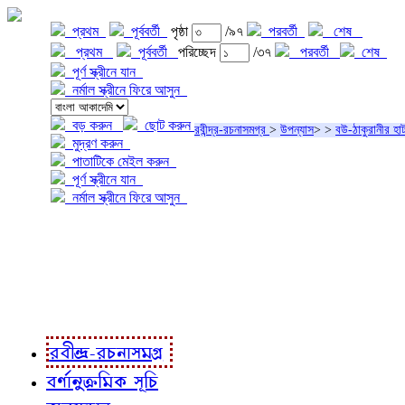
প্রথম
পূর্ববর্তী
পৃষ্ঠা
/৯৭
পরবর্তী
শেষ
প্রথম
পূর্ববর্তী
পরিচ্ছেদ
/৩৭
পরবর্তী
শেষ
পূর্ণ স্ক্রীনে যান
নর্মাল স্ক্রীনে ফিরে আসুন
বড় করুন
ছোট করুন
রবীন্দ্র-রচনাসমগ্র
>
উপন্যাস
>
>
বউ-ঠাকুরানীর হা
মুদ্রণ করুন
পাতাটিকে মেইল করুন
পূর্ণ স্ক্রীনে যান
নর্মাল স্ক্রীনে ফিরে আসুন
প্রকল্প সম্বন্ধে
প্রকল্প রূপায়ণে
রবীন্দ্র-রচনাবলী
রবীন্দ্র-রচনাসমগ্র
বর্ণানুক্রমিক সূচি