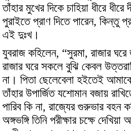
তাঁহার মুখের দিকে চাহিয়া ধীরে ধীরে 
পুরাইতে প্রাণ দিতে পারেন, কিন্তু প
এই দুঃখ।
যুবরাজ কহিলেন, “সুরমা, রাজার ঘরে 
রাজার ঘরে সকলে বুঝি কেবল উত্তরাধি
না। পিতা ছেলেবেলা হইতেই আমাকে প
তাঁহার উপার্জিত যশোমান বজায় রাখিত
পারিব কি না, রাজ্যের গুরুভার বহন ক
অঙ্গভঙ্গি তিনি পরীক্ষার চক্ষে দেখিয়