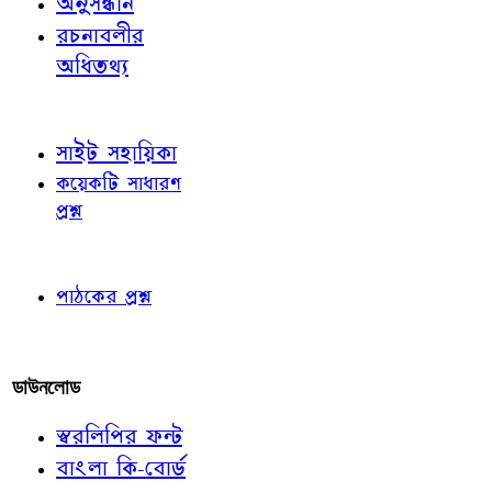
অনুসন্ধান
রচনাবলীর
অধিতথ্য
জ্ঞাতব্য বিষয়
সাইট সহায়িকা
কয়েকটি সাধারণ
প্রশ্ন
পাঠকের চোখে
পাঠকের প্রশ্ন
আমাদের লিখুন
ডাউনলোড
স্বরলিপির ফন্ট
বাংলা কি-বোর্ড