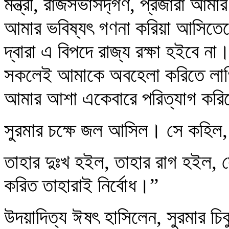
মন্ত্রী, রাজসভাসদ‍্গণ, প্রজারা আমার
আমার ভবিষ্যৎ গণনা করিয়া আসিতে
দ্বারা এ বিপদে রাজ্য রক্ষা হইবে ন
সকলেই আমাকে অবহেলা করিতে লাগি
আমার আশা একেবারে পরিত্যাগ কর
সুরমার চক্ষে জল আসিল। সে কহিল,
তাহার দুঃখ হইল, তাহার রাগ হইল, স
করিত তাহারাই নির্বোধ।”
উদয়াদিত্য ঈষৎ হাসিলেন, সুরমার চি