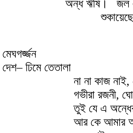
অন্ধ ঋষি।
জল এ
শুকায়েছে
মেঘগর্জ্জন
দেশ– ঢিমে তেতালা
না না কাজ নাই,
গভীরা রজনী, ঘ
তুই যে এ অন্ধ
আর কে আমার 