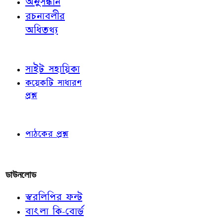
অনুসন্ধান
রচনাবলীর
অধিতথ্য
জ্ঞাতব্য বিষয়
সাইট সহায়িকা
কয়েকটি সাধারণ
প্রশ্ন
পাঠকের চোখে
পাঠকের প্রশ্ন
আমাদের লিখুন
ডাউনলোড
স্বরলিপির ফন্ট
বাংলা কি-বোর্ড