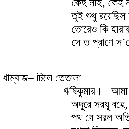
কেহ নাই, কেহ 
তুই শুধু রয়েছিস
তোরেও কি হারাব
সে ত প্রাণে স’ব
খাম্বাজ– ঢিলে তেতালা
ঋষিকুমার।
আমা-
অদূরে সরযূ বহে,
পথ যে সরল অত