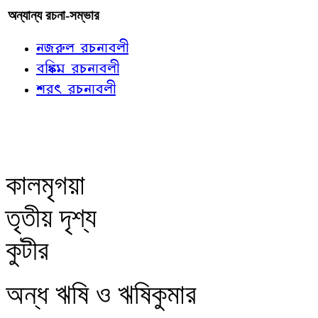
অন্যান্য রচনা-সম্ভার
নজরুল রচনাবলী
বঙ্কিম রচনাবলী
শরৎ রচনাবলী
কালমৃগয়া
তৃতীয় দৃশ্য
কুটীর
অন্ধ ঋষি ও ঋষিকুমার