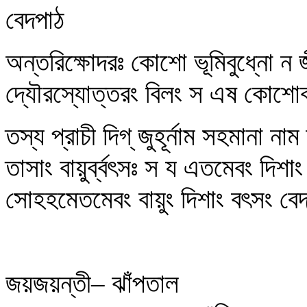
বেদপাঠ
অন্তরিক্ষোদরঃ কোশো ভূমিবুধ্নো ন জ
দ্যৌরস্যোত্তরং বিলং স এষ কোশোবসুধা
তস্য প্রাচী দিগ্‌ জুহূর্নাম সহমানা নাম
তাসাং বায়ুর্ব্বৎসঃ স য এতমেবং দিশা
সোহহমেতমেবং বায়ুং দিশাং বৎসং বেদ 
জয়জয়ন্তী– ঝাঁপতাল